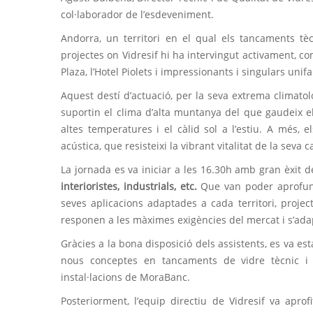
col·laborador de l’esdeveniment.
Andorra, un territori en el qual els tancaments 
projectes on Vidresif hi ha intervingut activament, c
Plaza, l’Hotel Piolets i impressionants i singulars uni
Aquest destí d’actuació, per la seva extrema climatol
suportin el clima d’alta muntanya del que gaudeix el 
altes temperatures i el càlid sol a l’estiu. A més,
acústica, que resisteixi la vibrant vitalitat de la seva c
La jornada es va iniciar a les 16.30h amb gran èxit d
interioristes, industrials, etc.
Que van poder aprofundi
seves aplicacions adaptades a cada territori, proje
responen a les màximes exigències del mercat i s’adap
Gràcies a la bona disposició dels assistents, es va es
nous conceptes en tancaments de vidre tècnic i 
instal·lacions de MoraBanc.
Posteriorment, l’equip directiu de Vidresif va aprof