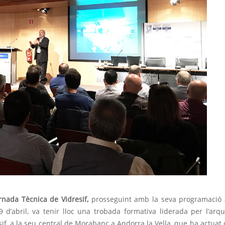
rnada Tècnica de Vidresif,
prosseguint amb la seva programació 
9 d’abril, va tenir lloc una trobada formativa liderada per l’arqu
sif, a la seu central de Morabanc a Andorra la Vella, que ha actuat