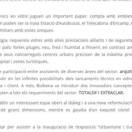
tècnics en vidre juguen un important paper, compta amb emblem
om poden ser la nova Estació d’Autobusos, el Telecabina d’Encamp, l
familiars amb vistes úniques.
ogia, requereix vidres amb altes prestacions aïllants i de seguret
país: fortes pluges, neu, fred i humitat a l’hivern, en contrast a
 els seus concorreguts centres urbans precisen de la màxima pro
apital i zones turístiques.
e participació entre assistents de diverses àrees del sector:
arquit
r en les infinites possibilitats dels tancaments tècnics en vidre
cte i client. A més, Bulbena va introduir dos innovadors concept
ten a tots els requeriments del sector:
TOTALSIF i EXTRACLAR.
tablir un interessant espai obert al diàleg i a una nova reformulac
de grans dimensions, mentre es gaudia d’un exquisit còctel 
itar per assistir a la inauguració de l’exposició “Urbanisme i tra