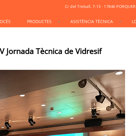
C/ del Treball, 7-13 · 17846 PORQUER
OCÉS
PRODUCTES
ASISTÈNCIA TÈCNICA
L
STONESIF
IDSIF
ONSIF
ARTSIF
TSIF/LSIF
SOLARSIF
ACUSTICSIF
VIDRESIF
KSIF
KSIF PLUS/SUPERPLUS
IV Jornada Tècnica de Vidresif
TOTALSIF