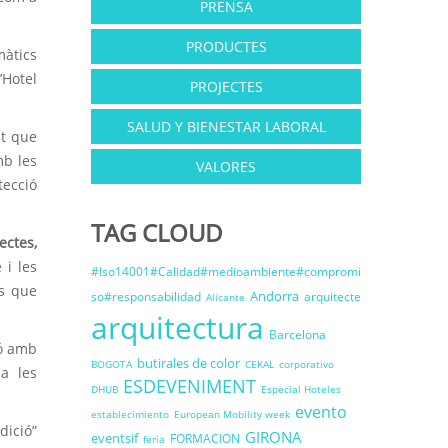
PRENSA
PRODUCTES
àtics
’Hotel
PROJECTES
SALUD Y BIENESTAR LABORAL
at que
mb les
VALORES
tecció
TAG CLOUD
ectes,
 i les
#Iso14001#Calidad#medioambiente#compromi
es que
Andorra
so#responsabilidad
arquitecte
Alicante
arquitectura
Barcelona
ió amb
butirales de color
BOGOTA
CEKAL
corporativo
a les
ESDEVENIMENT
DHUB
Especial Hoteles
evento
establecimiento
European Mobility week
dició”
GIRONA
eventsif
FORMACION
feria