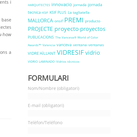
ents i
innovacio
jornada
jornada
HARQUITECTES
tecnica
KSIF PLUS
La tagliatella
KSIF
PREMI
a base
MALLORCA
onsif
producto
jectes
proyecto
PROJECTE
proyectos
ow-how
PUBLICACIONS
The Vanceva® World of Color
vanceva
ventana
ventanas
Awards™
Valencia
VIDRESIF
vidrio
ions a
VIDRE AÏLLANT
VIDRIO LAMINADO
Vidrios técnicos
FORMULARI
Nom/Nombre (obligatori)
E-mail (obligatori)
Telèfon/Teléfono