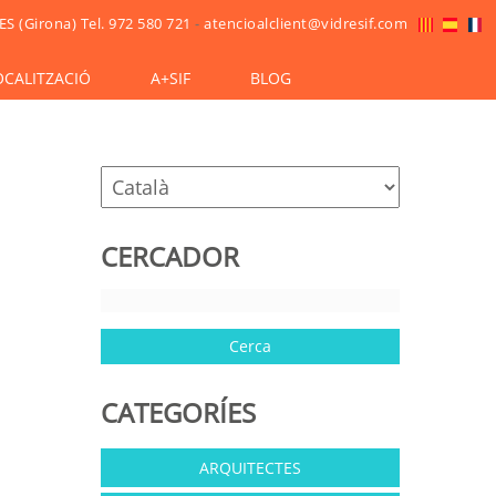
ES (Girona)
Tel. 972 580 721
-
atencioalclient@vidresif.com
OCALITZACIÓ
A+SIF
BLOG
CERCADOR
CATEGORÍES
ARQUITECTES