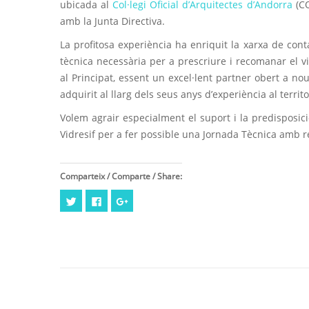
ubicada al
Col·legi Oficial d’Arquitectes d’Andorra
(CO
amb la Junta Directiva.
La profitosa experiència ha enriquit la xarxa de cont
tècnica necessària per a prescriure i recomanar el v
al Principat, essent un excel·lent partner obert a no
adquirit al llarg dels seus anys d’experiència al territo
Volem agrair especialment el suport i la predisposic
Vidresif per a fer possible una Jornada Tècnica amb re
Comparteix / Comparte / Share:
Feu
Click
Feu
clic
to
clic
per
share
per
compartir
on
compartir
al
Facebook
a
Twitter
(Opens
Google+
(Opens
in
(Opens
in
new
in
new
window)
new
window)
window)