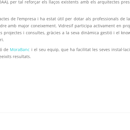
AA), per tal reforçar els llaços existents amb els arquitectes pres
actes de l’empresa i ha estat útil per dotar als professionals de l
idre amb major coneixement. Vidresif participa activament en pro
us projectes i consultes, gràcies a la seva dinàmica gestió i el kn
ri.
ió de
MoraBanc
i el seu equip, que ha facilitat les seves instal·lac
eixits resultats.