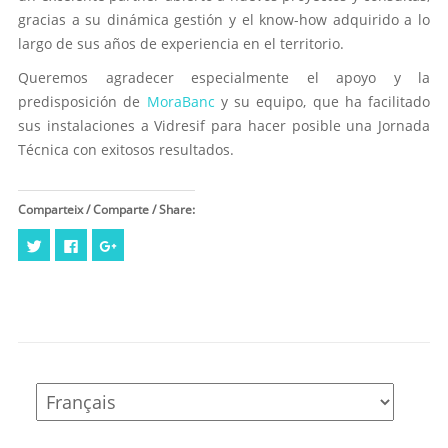
gracias a su dinámica gestión y el know-how adquirido a lo
largo de sus años de experiencia en el territorio.
Queremos agradecer especialmente el apoyo y la
predisposición de
MoraBanc
y su equipo, que ha facilitado
sus instalaciones a Vidresif para hacer posible una Jornada
Técnica con exitosos resultados.
Comparteix / Comparte / Share:
Cliquez
Cliquez
Cliquez
pour
pour
pour
partager
partager
partager
sur
sur
sur
Twitter(ouvre
Facebook(ouvre
Google+
dans
dans
(ouvre
une
une
dans
nouvelle
nouvelle
une
fenêtre)
fenêtre)
nouvelle
fenêtre)