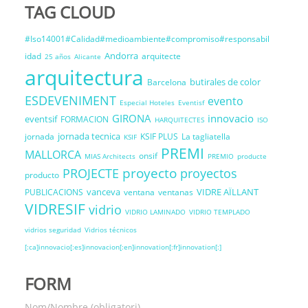
TAG CLOUD
#Iso14001#Calidad#medioambiente#compromiso#responsabil
Andorra
idad
arquitecte
25 años
Alicante
arquitectura
butirales de color
Barcelona
ESDEVENIMENT
evento
Especial Hoteles
Eventisf
GIRONA
innovacio
eventsif
FORMACION
HARQUITECTES
ISO
jornada tecnica
jornada
KSIF PLUS
La tagliatella
KSIF
PREMI
MALLORCA
onsif
MIAS Architects
PREMIO
producte
proyecto
PROJECTE
proyectos
producto
vanceva
VIDRE AÏLLANT
PUBLICACIONS
ventana
ventanas
VIDRESIF
vidrio
VIDRIO LAMINADO
VIDRIO TEMPLADO
vidrios seguridad
Vidrios técnicos
[:ca]innovacio[:es]innovacion[:en]innovation[:fr]innovation[:]
FORM
Nom/Nombre (obligatori)