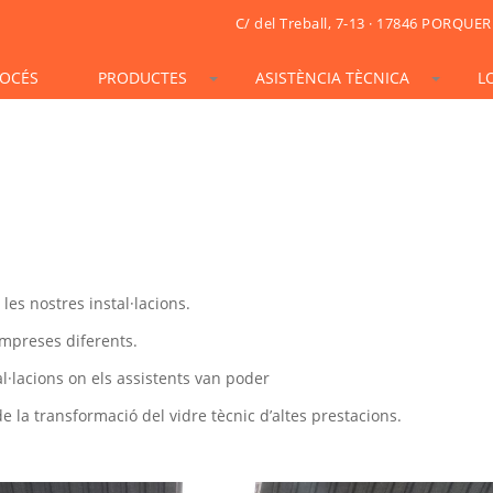
C/ del Treball, 7-13 · 17846 PORQUER
OCÉS
PRODUCTES
ASISTÈNCIA TÈCNICA
L
STONESIF
IDSIF
ONSIF
ARTSIF
TSIF/LSIF
SOLARSIF
ACUSTICSIF
VIDRESIF
KSIF
KSIF PLUS/SUPERPLUS
TOTALSIF
 les nostres instal·lacions.
empreses diferents.
al·lacions on els assistents van poder
 la transformació del vidre tècnic d’altes prestacions.