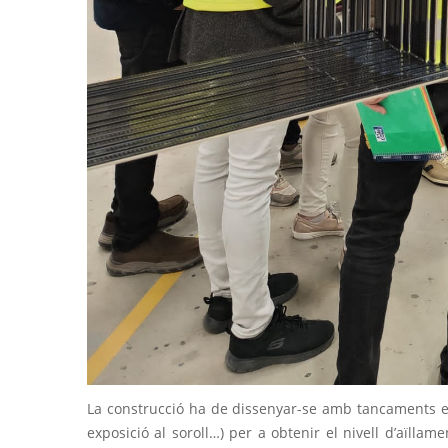
La construcció ha de dissenyar-se amb tancaments espe
exposició al soroll…) per a obtenir el nivell d’aïllame