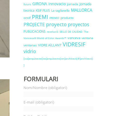
GIRONA
innovacio
jornada
jornada
futuro
MALLORCA
tecnica
KSIF PLUS
La tagliatella
PREMI
onsif
producto
PREMIO
proyecto
PROJECTE
proyectos
PUBLICACIONS
revolució
SELLO DE CALIDAD
The
vanceva
ventana
Vanceva® World of Color Awards™
VIDRESIF
VIDRE AÏLLANT
ventanas
vidrio
[:ca]arquitecte[:es]arquitecto[:en]architect[:fr]architect[:
]
FORMULARI
Nom/Nombre (obligatori)
E-mail (obligatori)