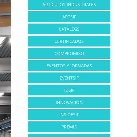
ARTÍCULOS INDUSTRIALES
ARTSIF
CATÀLEGS
CERTIFICADOS
COMPROMISO
EVENTOS Y JORNADAS
EVENTSIF
IDSIF
INNOVACIÓN
INSIDESIF
PREMIS