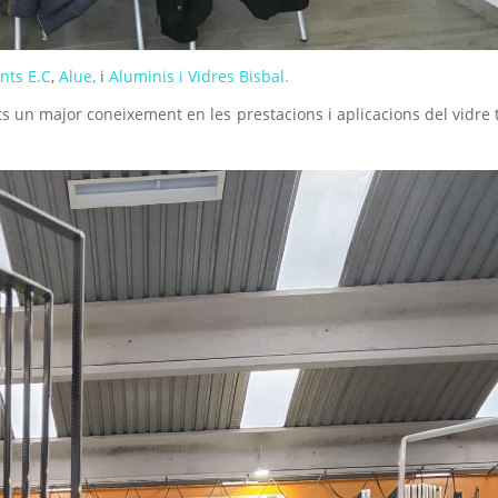
nts E.C
,
Alue,
i
Aluminis i Vidres Bisbal.
ts un major coneixement en les prestacions i aplicacions del vidre 