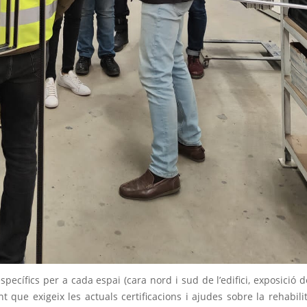
cífics per a cada espai (cara nord i sud de l’edifici, exposició de
nt que exigeix les actuals certificacions i ajudes sobre la rehabilit