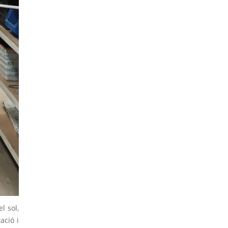
l sol,
ació i