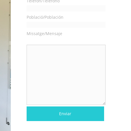
Telèfon/Teléfono
Població/Población
Missatge/Mensaje