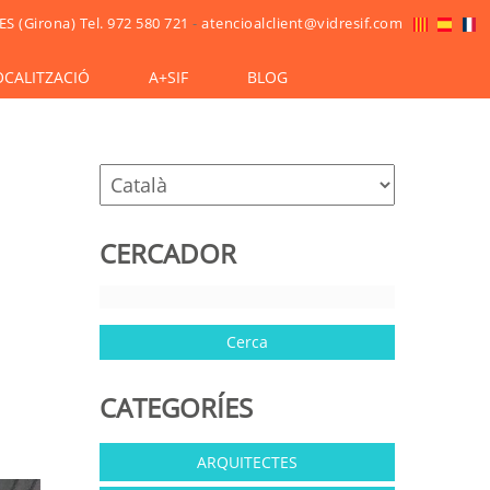
ES (Girona)
Tel. 972 580 721
-
atencioalclient@vidresif.com
OCALITZACIÓ
A+SIF
BLOG
CERCADOR
CATEGORÍES
ARQUITECTES