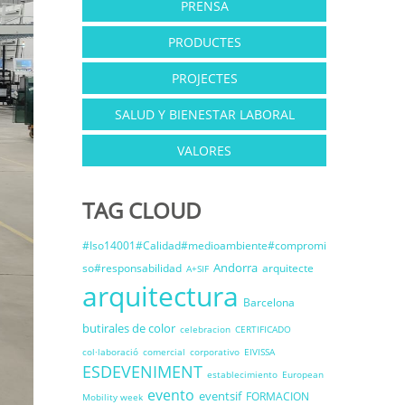
PRENSA
PRODUCTES
PROJECTES
SALUD Y BIENESTAR LABORAL
VALORES
TAG CLOUD
#Iso14001#Calidad#medioambiente#compromi
Andorra
so#responsabilidad
arquitecte
A+SIF
arquitectura
Barcelona
butirales de color
celebracion
CERTIFICADO
col·laboració
comercial
corporativo
EIVISSA
ESDEVENIMENT
establecimiento
European
evento
eventsif
FORMACION
Mobility week