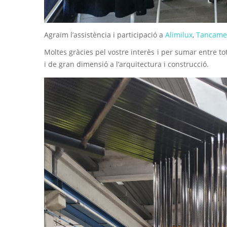
Agraïm l’assistència i participació a
Alimilux
,
Tancame
Moltes gràcies pel vostre interès i per sumar entre to
i de gran dimensió a l’arquitectura i construcció.