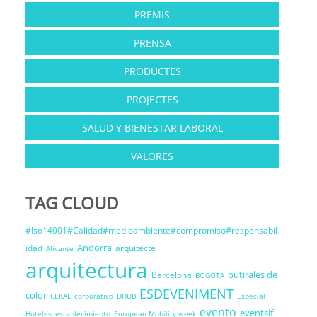
PREMIS
PRENSA
PRODUCTES
PROJECTES
SALUD Y BIENESTAR LABORAL
VALORES
TAG CLOUD
#Iso14001#Calidad#medioambiente#compromiso#responsabil
Andorra
idad
arquitecte
Alicante
arquitectura
butirales de
Barcelona
BOGOTA
ESDEVENIMENT
color
CEKAL
corporativo
DHUB
Especial
evento
eventsif
Hoteles
establecimiento
European Mobility week