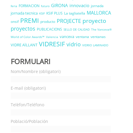
GIRONA
innovacio
FORMACION
jornada
feria
futuro
MALLORCA
jornada tecnica
KSIF PLUS
La tagliatella
KSIF
PREMI
proyecto
PROJECTE
onsif
producto
proyectos
PUBLICACIONS
SELLO DE CALIDAD
The Vanceva®
vanceva
ventana
ventanas
World of Color Awards™
Valencia
VIDRESIF
vidrio
VIDRE AÏLLANT
VIDRIO LAMINADO
FORMULARI
Nom/Nombre (obligatori)
E-mail (obligatori)
Telèfon/Teléfono
Població/Población