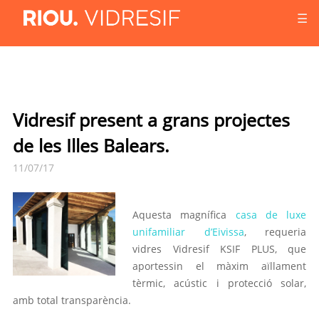
☰
Vidresif present a grans projectes
de les Illes Balears.
11/07/17
Aquesta magnífica
casa de luxe
unifamiliar d’Eivissa
, requeria
vidres Vidresif KSIF PLUS, que
aportessin el màxim aïllament
tèrmic, acústic i protecció solar,
amb total transparència.