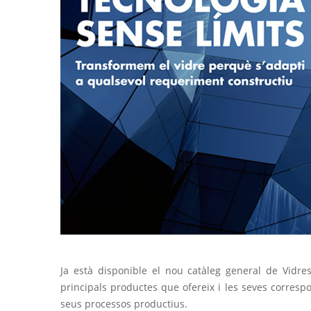
Ja està disponible el nou catàleg general de Vidres
principals productes que ofereix i les seves corresp
seus processos productius.