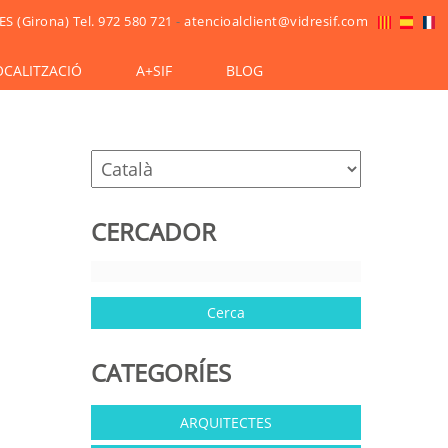
ES (Girona)
Tel. 972 580 721
-
atencioalclient@vidresif.com
OCALITZACIÓ
A+SIF
BLOG
CERCADOR
CATEGORÍES
ARQUITECTES