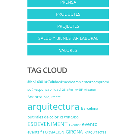
PRENSA
PRODUCTES
PROJECTES
SALUD Y BIENESTAR LABORAL
VALORES
TAG CLOUD
#Iso14001#Calidad#medioambiente#compromi
so#responsabilidad
25 años
A+SIF
Alicante
Andorra
arquitecte
arquitectura
Barcelona
butirales de color
CERTIFICADO
ESDEVENIMENT
evento
Eventisf
GIRONA
eventsif
FORMACION
HARQUITECTES