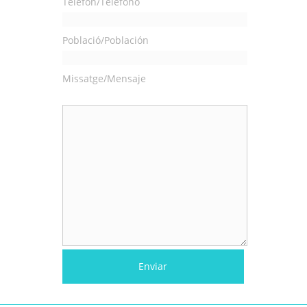
Telèfon/Teléfono
Població/Población
Missatge/Mensaje