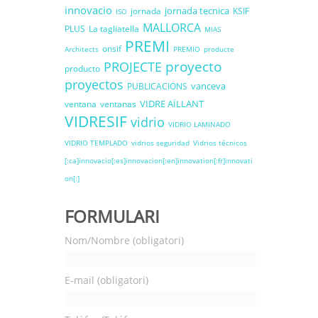
innovacio
jornada tecnica
jornada
KSIF
ISO
MALLORCA
PLUS
La tagliatella
MIAS
PREMI
onsif
Architects
PREMIO
producte
proyecto
PROJECTE
producto
proyectos
vanceva
PUBLICACIONS
VIDRE AÏLLANT
ventana
ventanas
VIDRESIF
vidrio
VIDRIO LAMINADO
VIDRIO TEMPLADO
vidrios seguridad
Vidrios técnicos
[:ca]innovacio[:es]innovacion[:en]innovation[:fr]innovati
on[:]
FORMULARI
Nom/Nombre (obligatori)
E-mail (obligatori)