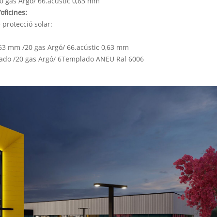
0 gas Argó/ 66.acústic 0,63 mm
oficines:
protecció solar:
63 mm /20 gas Argó/ 66.acústic 0,63 mm
do /20 gas Argó/ 6Templado ANEU Ral 6006