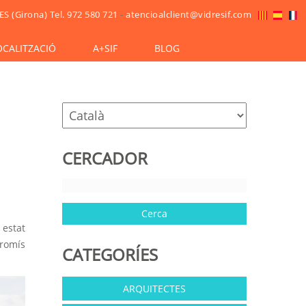
ES (Girona)
Tel. 972 580 721
-
atencioalclient@vidresif.com
OCALITZACIÓ
A+SIF
BLOG
CERCADOR
 estat
promís
CATEGORÍES
ARQUITECTES