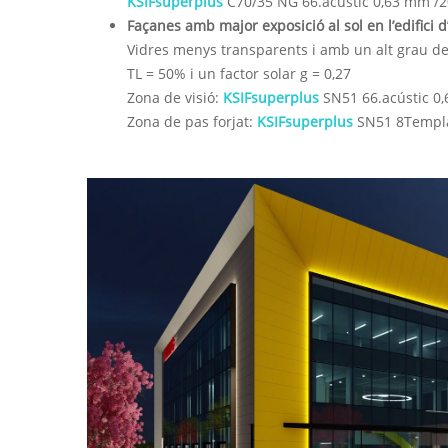
KSIFsuperplus
C70/35 NG 66.acústic 0,63 mm /2
Façanes amb major exposició al sol en l’edifici d’
Vidres menys transparents i amb un alt grau de 
TL = 50% i un factor solar g = 0,27
Zona de visió:
KSIFsuperplus
SN51 66.acústic 0,
Zona de pas forjat:
KSIFsuperplus
SN51 8Templa