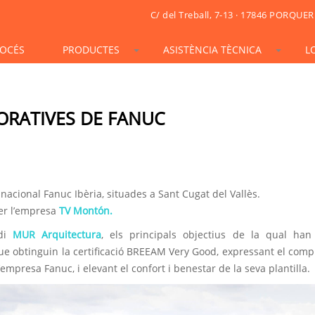
C/ del Treball, 7-13 · 17846 PORQUER
OCÉS
PRODUCTES
ASISTÈNCIA TÈCNICA
L
STONESIF
IDSIF
ONSIF
ARTSIF
TSIF/LSIF
SOLARSIF
ACUSTICSIF
VIDRESIF
KSIF
KSIF PLUS/SUPERPLUS
ORATIVES DE FANUC
TOTALSIF
inacional Fanuc Ibèria, situades a Sant Cugat del Vallès.
per l’empresa
TV Montón.
udi
MUR Arquitectura
, els principals objectius de la qual han
ue obtinguin la certificació BREEAM Very Good, expressant el com
empresa Fanuc, i elevant el confort i benestar de la seva plantilla.