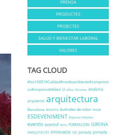
PRENSA
PRODUCTES
PROJECTES
SALUD Y BIENESTAR LABORAL
VALORES
TAG CLOUD
#Iso14001#Calidad#medioambiente#compromi
Andorra
so#responsabilidad
25 años
Alicante
arquitectura
arquitecte
butirales de color
Barcelona
BOGOTA
DHUB
ESDEVENIMENT
Especial Hoteles
evento
GIRONA
eventsif
FORMACION
feria
innovacio
jornada
jornada
HARQUITECTES
ISO