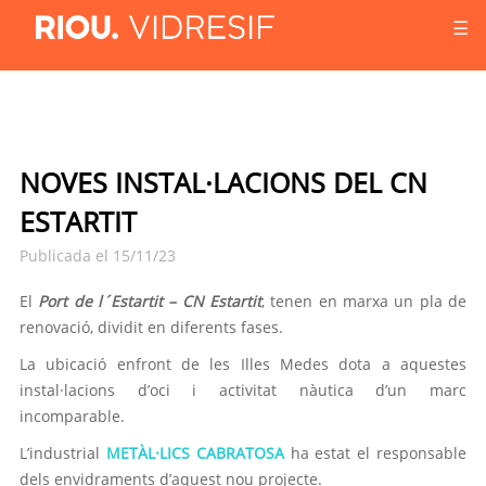
☰
NOVES INSTAL·LACIONS DEL CN
ESTARTIT
Publicada el 15/11/23
El
Port de
l´Estartit
–
CN
Estartit
, tenen en marxa un pla de
renovació, dividit en diferents fases.
La ubicació enfront de les Illes Medes dota a aquestes
instal·lacions d’oci i activitat nàutica d’un marc
incomparable.
L’
industrial
METÀL·LICS
CABRATOSA
ha estat el responsable
dels envidraments d’aquest nou projecte.