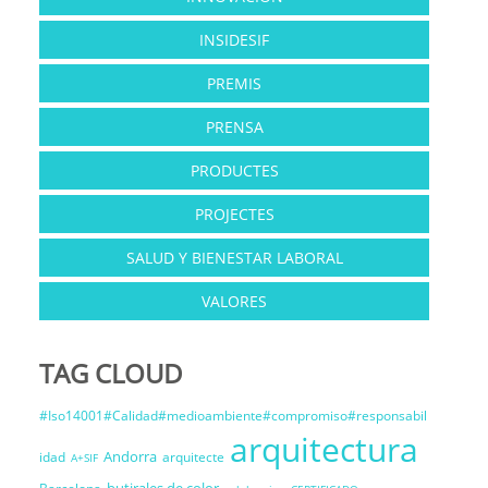
INSIDESIF
PREMIS
PRENSA
PRODUCTES
PROJECTES
SALUD Y BIENESTAR LABORAL
VALORES
TAG CLOUD
#Iso14001#Calidad#medioambiente#compromiso#responsabil
arquitectura
Andorra
idad
arquitecte
A+SIF