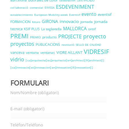
butirales de color
Barcelona
celebracion
CERTIFICADO
ESDEVENIMENT
col·laboració
comercial
EIVISSA
evento
eventsif
establecimiento
European Mobility week
Eventisf
GIRONA
innovacio
jornada
FORMACION
jornada
futuro
MALLORCA
tecnica
KSIF PLUS
La tagliatella
onsif
PREMI
proyecto
PROJECTE
producto
PREMIO
proyectos
PUBLICACIONS
revolució
SELLO DE CALIDAD
VIDRESIF
vanceva
VIDRE AÏLLANT
ventana
ventanas
vidrio
[:ca]arquitecte[:es]arquitecto[:en]architect[:fr]architect[:]
[:ca]innovacio[:es]innovacion[:en]innovation[:fr]innovation[:]
FORMULARI
Nom/Nombre (obligatori)
E-mail (obligatori)
Telèfon/Teléfono