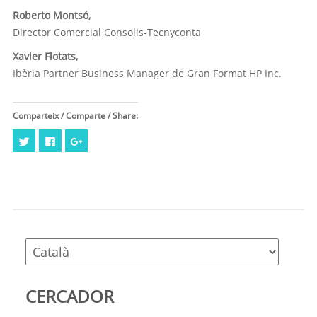
Roberto Montsó,
Director Comercial Consolis-Tecnyconta
Xavier Flotats,
Ibèria Partner Business Manager de Gran Format HP Inc.
Comparteix / Comparte / Share:
Feu
Click
Feu
clic
to
clic
per
share
per
compartir
on
compartir
al
Facebook
a
Twitter
(Opens
Google+
(Opens
in
(Opens
in
new
in
new
window)
new
window)
window)
CERCADOR