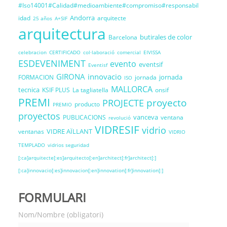
#Iso14001#Calidad#medioambiente#compromiso#responsabil
Andorra
idad
arquitecte
25 años
A+SIF
arquitectura
butirales de color
Barcelona
celebracion
CERTIFICADO
col·laboració
comercial
EIVISSA
ESDEVENIMENT
evento
eventsif
Eventisf
GIRONA
innovacio
jornada
FORMACION
jornada
ISO
MALLORCA
tecnica
KSIF PLUS
La tagliatella
onsif
PREMI
proyecto
PROJECTE
producto
PREMIO
proyectos
vanceva
PUBLICACIONS
ventana
revolució
VIDRESIF
vidrio
VIDRE AÏLLANT
ventanas
VIDRIO
TEMPLADO
vidrios seguridad
[:ca]arquitecte[:es]arquitecto[:en]architect[:fr]architect[:]
[:ca]innovacio[:es]innovacion[:en]innovation[:fr]innovation[:]
FORMULARI
Nom/Nombre (obligatori)