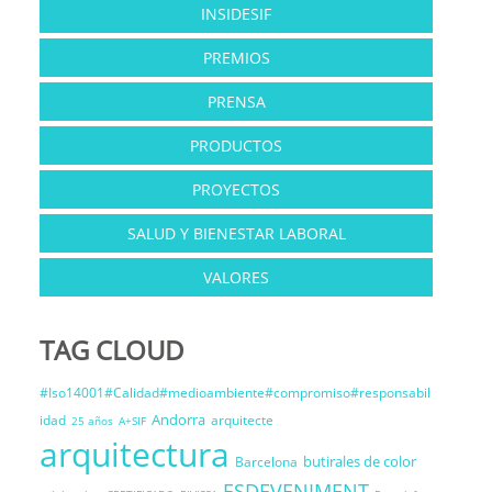
INSIDESIF
PREMIOS
PRENSA
PRODUCTOS
PROYECTOS
SALUD Y BIENESTAR LABORAL
VALORES
TAG CLOUD
#Iso14001#Calidad#medioambiente#compromiso#responsabil
Andorra
idad
arquitecte
25 años
A+SIF
arquitectura
butirales de color
Barcelona
ESDEVENIMENT