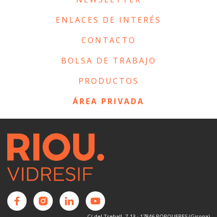
ENLACES DE INTERÉS
CONTACTO
BOLSA DE TRABAJO
PRODUCTOS
ÁREA PRIVADA
C/ del Treball, 7-13 · 17846 PORQUERES (Girona)