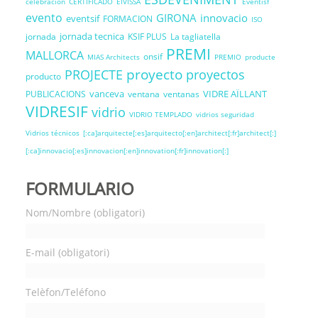
celebracion
CERTIFICADO
EIVISSA
Eventisf
evento
GIRONA
innovacio
eventsif
FORMACION
ISO
jornada tecnica
jornada
KSIF PLUS
La tagliatella
PREMI
MALLORCA
onsif
MIAS Architects
PREMIO
producte
proyecto
PROJECTE
proyectos
producto
vanceva
VIDRE AÏLLANT
PUBLICACIONS
ventana
ventanas
VIDRESIF
vidrio
VIDRIO TEMPLADO
vidrios seguridad
Vidrios técnicos
[:ca]arquitecte[:es]arquitecto[:en]architect[:fr]architect[:]
[:ca]innovacio[:es]innovacion[:en]innovation[:fr]innovation[:]
FORMULARIO
Nom/Nombre (obligatori)
E-mail (obligatori)
Telèfon/Teléfono