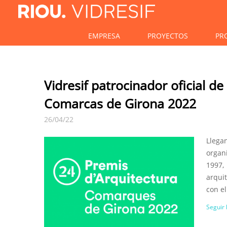
EMPRESA
PROYECTOS
PR
Vidresif patrocinador oficial d
Comarcas de Girona 2022
26/04/22
Llega
organ
1997
arqui
con el
Seguir