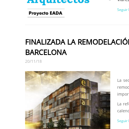
Seguir
FINALIZADA LA REMODELACIÓ
BARCELONA
20/11/18
La se
remod
impor
La re
calend
Seguir