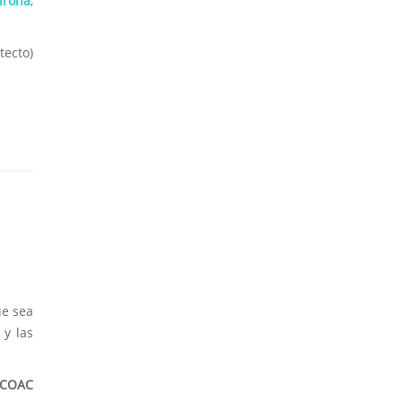
irona
,
tecto)
ue sea
 y las
COAC