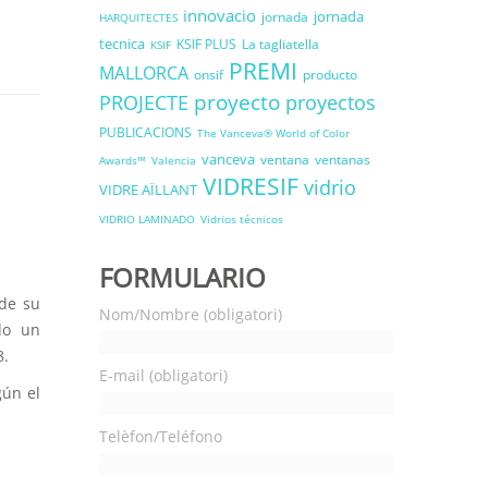
innovacio
jornada
jornada
HARQUITECTES
tecnica
KSIF PLUS
La tagliatella
KSIF
PREMI
MALLORCA
onsif
producto
proyecto
PROJECTE
proyectos
PUBLICACIONS
The Vanceva® World of Color
vanceva
ventana
ventanas
Awards™
Valencia
VIDRESIF
vidrio
VIDRE AÏLLANT
VIDRIO LAMINADO
Vidrios técnicos
FORMULARIO
 de su
Nom/Nombre (obligatori)
do un
8.
E-mail (obligatori)
gún el
Telèfon/Teléfono