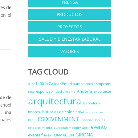
PRENSA
tes de
PRODUCTOS
 en el
PROYECTOS
SALUD Y BIENESTAR LABORAL
VALORES
TAG CLOUD
#Iso14001#Calidad#medioambiente#compromi
Andorra
so#responsabilidad
arquitecte
Alicante
de de
arquitectura
Barcelona
School
butirales de color
s, una
BOGOTA
CEKAL
corporativo
ESDEVENIMENT
pales
DHUB
Especial Hoteles
evento
establecimiento
European Mobility week
GIRONA
eventsif
FORMACION
feria