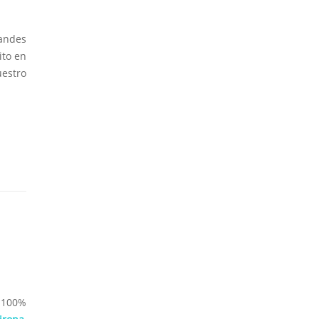
randes
ito en
uestro
 100%