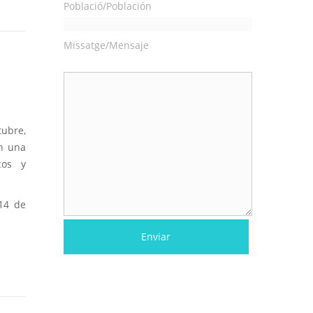
Població/Población
Missatge/Mensaje
tubre,
on una
cos y
 14 de