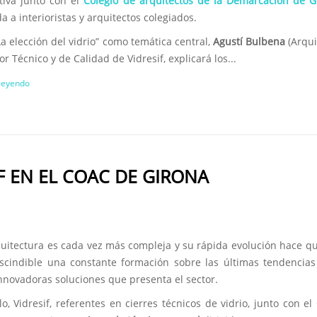
tiva junto con el
Colegio de arquitectos de la Demarcación de G
da a interioristas y arquitectos colegiados.
a elección del vidrio” como temática central,
Agustí Bulbena
(Arqui
or Técnico y de Calidad de Vidresif, explicará los...
 leyendo
F EN EL COAC DE GIRONA
quitectura es cada vez más compleja y su rápida evolución hace q
scindible una constante formación sobre las últimas tendencias
nnovadoras soluciones que presenta el sector.
lo, Vidresif, referentes en cierres técnicos de vidrio, junto con el