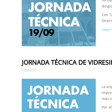
forma
dirigi
Con “L
Direct
Seguir
JORNADA TÉCNICA DE VIDRESI
17/07/17
La ar
impre
más i
Por el