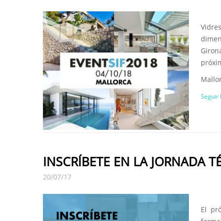
Vidre
dimen
Giron
próxi
Mallor
Seguir
INSCRÍBETE EN LA JORNADA TÉ
20/07/17
El pr