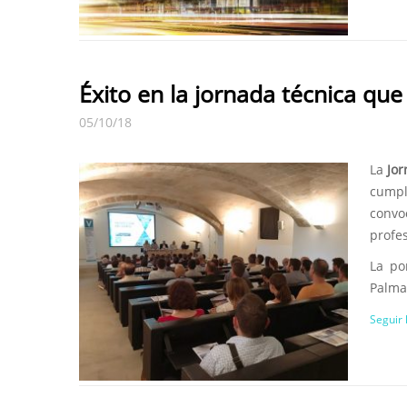
Éxito en la jornada técnica que
05/10/18
La
Jor
cumpl
convo
profes
La po
Palma.
Seguir