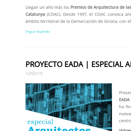
Llegan un año más los
Premios de Arquitectura de la
Catalunya
(COAC). Desde 1997, el COAC convoca anu
ámbito territorial de la Demarcación de Girona, con el f
Seguir leyendo
PROYECTO EADA | ESPECIAL 
12/02/19
Prese
EADA 
ha fi
nueva
centro
Vidres