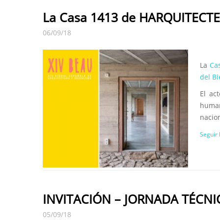
La Casa 1413 de HARQUITECTE
06/09/18
La
Ca
del B
El ac
human
nacion
Seguir
INVITACIÓN – JORNADA TÉCN
05/09/18