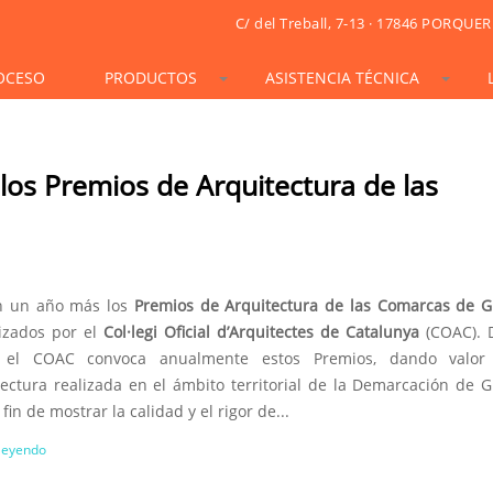
C/ del Treball, 7-13 · 17846 PORQUER
OCESO
PRODUCTOS
ASISTENCIA TÉCNICA
STONESIF
IDSIF
ONSIF
ARTSIF
TSIF/LSIF
SOLARSIF
ACUSTICSIF
VIDRESIF
KSIF
KSIF PLUS/SUPERPLUS
e los Premios de Arquitectura de las
TOTALSIF
n un año más los
Premios de Arquitectura de las Comarcas de G
izados por el
Col·legi Oficial d’Arquitectes de Catalunya
(COAC). 
, el COAC convoca anualmente estos Premios, dando valor
tectura realizada en el ámbito territorial de la Demarcación de G
 fin de mostrar la calidad y el rigor de...
 leyendo