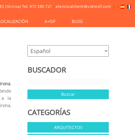
ES (Girona)
Tel. 972 580 721
-
atencioalclient@vidresif.com
LOCALIZACIÓN
A+SIF
BLOG
BUSCADOR
irona
,
Desde
 a la
irona,
CATEGORÍAS
ARQUITECTOS