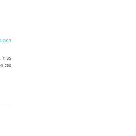
dición
r, más
ónicas