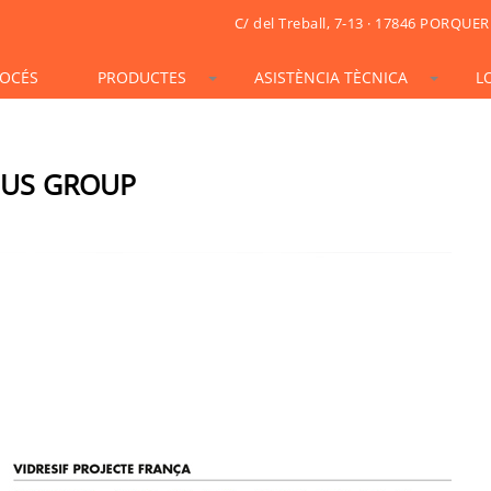
C/ del Treball, 7-13 · 17846 PORQUER
OCÉS
PRODUCTES
ASISTÈNCIA TÈCNICA
L
STONESIF
IDSIF
ONSIF
ARTSIF
TSIF/LSIF
SOLARSIF
ACUSTICSIF
VIDRESIF
KSIF
KSIF PLUS/SUPERPLUS
BUS GROUP
TOTALSIF