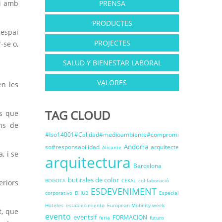
 i amb
PRENSA
PRODUCTES
 espai
PROJECTES
-se o,
SALUD Y BIENESTAR LABORAL
VALORES
en les
TAG CLOUD
rs que
ons de
#Iso14001#Calidad#medioambiente#compromi
Andorra
so#responsabilidad
arquitecte
Alicante
, i se
arquitectura
Barcelona
butirales de color
BOGOTA
CEKAL
col·laboració
eriors
ESDEVENIMENT
corporativo
DHUB
Especial
Hoteles
establecimiento
European Mobility week
t, que
evento
eventsif
FORMACION
feria
futuro