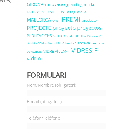
ectes,
GIRONA
innovacio
jornada
jornada
tecnica
KSIF PLUS
La tagliatella
KSIF
PREMI
MALLORCA
onsif
producto
proyecto
PROJECTE
proyectos
PUBLICACIONS
SELLO DE CALIDAD
The Vanceva®
vanceva
ventana
World of Color Awards™
Valencia
VIDRESIF
VIDRE AÏLLANT
ventanas
vidrio
FORMULARI
Nom/Nombre (obligatori)
E-mail (obligatori)
Telèfon/Teléfono