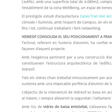
L’edifici, amb una superfície total de 4.080m2, comp
l’establiment de la zona WellBeing, un espai de benes
El prestigiós estudi d’arquitectura
Calvo-Tran Van Arc
còmode i lluminós, amb l’esperit de Campus, on els em
fins i tot, continuar treballant i fent networking.
VIDRESIF CONSOLIDA EL SEU POSICIONAMENT A FRA
Technal, referent en fusteria d’alumini, ha confiat 
façanes d’aquest projecte.
Amb l’exigència pertinent per a una construcció d’aq
constitueixen l’estructura arquitectònica de l’edific
Vidresif.
Tots els vidres s’han treballat minuciosament per ac
sustenta amb una impecable perfileria d’alumini de la
L’objectiu de la intervenció de Vidresif es basa en ac
al màxim, i sempre afavorint la seguretat i l’aïllament 
Amb l’ús de
vidres de baixa emisivitat,
s’afavoreix l