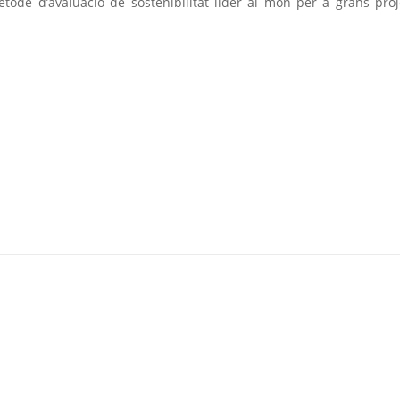
ode d’avaluació de sostenibilitat líder al món per a grans proj