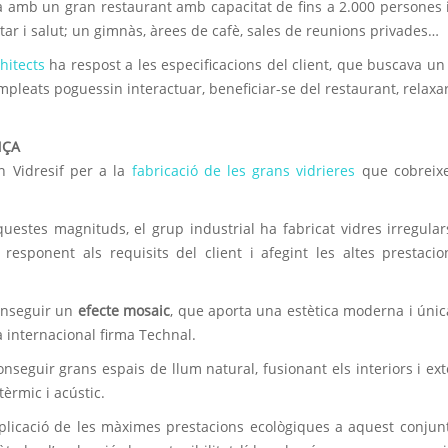
ta amb un gran restaurant amb capacitat de fins a 2.000 persones
tar i salut; un gimnàs, àrees de cafè, sales de reunions privades…
hitects
ha respost a les especificacions del client, que buscava un
pleats poguessin interactuar, beneficiar-se del restaurant, relaxar
NÇA
en Vidresif per a la
fabricació de les grans vidrieres
que cobreix
uestes magnituds, el grup industrial ha fabricat vidres irregula
i, responent als requisits del client i afegint les altes prestaci
onseguir un
efecte mosaic
, que aporta una estètica moderna i única
 internacional firma Technal.
onseguir grans espais de llum natural, fusionant els interiors i ext
tèrmic i acústic.
’aplicació de les màximes prestacions ecològiques a aquest conjun