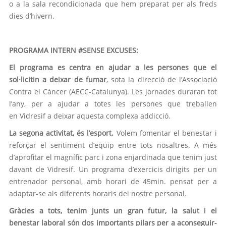
o a la sala recondicionada que hem preparat per als freds
dies d’hivern.
PROGRAMA INTERN #SENSE EXCUSES:
El programa es centra en ajudar a les persones que el
sol·licitin a deixar de fumar
, sota la direcció de l’Associació
Contra el Càncer (AECC-Catalunya). Les jornades duraran tot
l’any, per a ajudar a totes les persones que treballen
en Vidresif a deixar aquesta complexa addicció.
La segona activitat, és l’esport.
Volem fomentar el benestar i
reforçar el sentiment d’equip entre tots nosaltres. A més
d’aprofitar el magnífic parc i zona enjardinada que tenim just
davant de Vidresif. Un programa d’exercicis dirigits per un
entrenador personal, amb horari de 45min. pensat per a
adaptar-se als diferents horaris del nostre personal.
Gràcies a tots, tenim junts un gran futur, la salut i el
benestar laboral són dos importants pilars per a aconseguir-