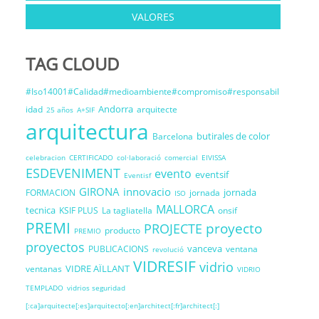
VALORES
TAG CLOUD
#Iso14001#Calidad#medioambiente#compromiso#responsabil
Andorra
idad
arquitecte
25 años
A+SIF
arquitectura
butirales de color
Barcelona
celebracion
CERTIFICADO
col·laboració
comercial
EIVISSA
ESDEVENIMENT
evento
eventsif
Eventisf
GIRONA
innovacio
jornada
FORMACION
jornada
ISO
MALLORCA
tecnica
KSIF PLUS
La tagliatella
onsif
PREMI
proyecto
PROJECTE
producto
PREMIO
proyectos
vanceva
PUBLICACIONS
ventana
revolució
VIDRESIF
vidrio
VIDRE AÏLLANT
ventanas
VIDRIO
TEMPLADO
vidrios seguridad
[:ca]arquitecte[:es]arquitecto[:en]architect[:fr]architect[:]