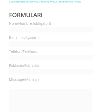
[:ca]innovacio[:es]innovacion[:en]innovation[:fr]innovation[:]
FORMULARI
Nom/Nombre (obligatori)
E-mail (obligatori)
Telèfon/Teléfono
Població/Población
Missatge/Mensaje