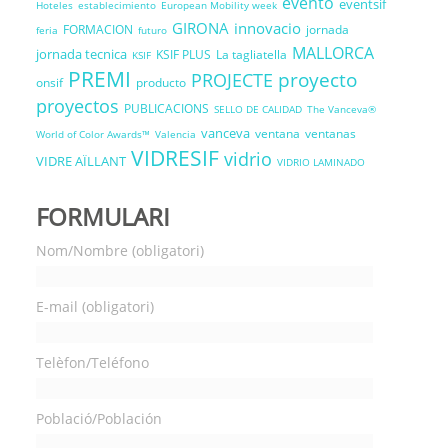
evento
eventsif
Hoteles
establecimiento
European Mobility week
GIRONA
innovacio
FORMACION
jornada
feria
futuro
MALLORCA
jornada tecnica
KSIF PLUS
La tagliatella
KSIF
PREMI
proyecto
PROJECTE
onsif
producto
proyectos
PUBLICACIONS
SELLO DE CALIDAD
The Vanceva®
vanceva
ventana
ventanas
World of Color Awards™
Valencia
VIDRESIF
vidrio
VIDRE AÏLLANT
VIDRIO LAMINADO
FORMULARI
Nom/Nombre (obligatori)
E-mail (obligatori)
Telèfon/Teléfono
Població/Población