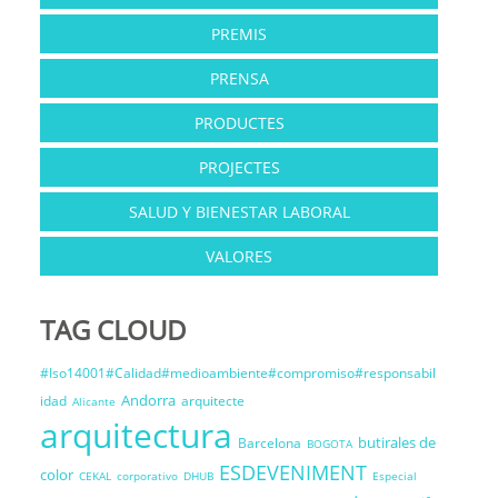
PREMIS
PRENSA
PRODUCTES
PROJECTES
SALUD Y BIENESTAR LABORAL
VALORES
TAG CLOUD
#Iso14001#Calidad#medioambiente#compromiso#responsabil
Andorra
idad
arquitecte
Alicante
arquitectura
butirales de
Barcelona
BOGOTA
ESDEVENIMENT
color
CEKAL
corporativo
DHUB
Especial