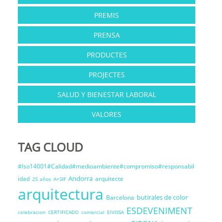
PREMIS
PRENSA
PRODUCTES
PROJECTES
SALUD Y BIENESTAR LABORAL
VALORES
TAG CLOUD
#Iso14001#Calidad#medioambiente#compromiso#responsabil
Andorra
idad
arquitecte
25 años
A+SIF
arquitectura
butirales de color
Barcelona
ESDEVENIMENT
celebracion
CERTIFICADO
comercial
EIVISSA