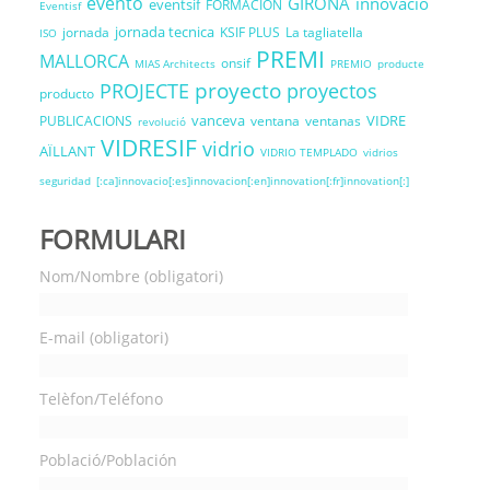
evento
GIRONA
innovacio
eventsif
FORMACION
Eventisf
jornada tecnica
jornada
KSIF PLUS
La tagliatella
ISO
PREMI
MALLORCA
onsif
MIAS Architects
PREMIO
producte
proyecto
PROJECTE
proyectos
producto
vanceva
VIDRE
PUBLICACIONS
ventana
ventanas
revolució
VIDRESIF
vidrio
AÏLLANT
VIDRIO TEMPLADO
vidrios
seguridad
[:ca]innovacio[:es]innovacion[:en]innovation[:fr]innovation[:]
FORMULARI
Nom/Nombre (obligatori)
E-mail (obligatori)
Telèfon/Teléfono
Població/Población