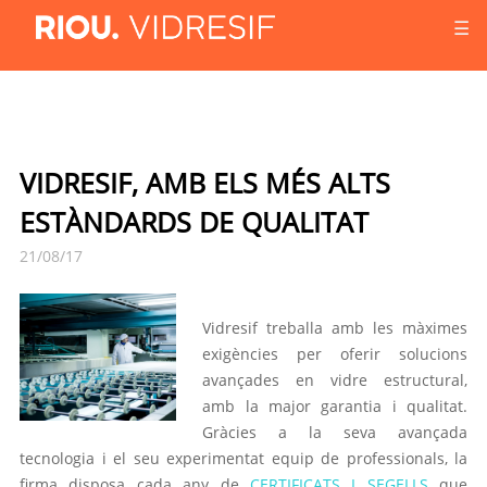
☰
VIDRESIF, AMB ELS MÉS ALTS
ESTÀNDARDS DE QUALITAT
21/08/17
Vidresif treballa amb les màximes
exigències per oferir solucions
avançades en vidre estructural,
amb la major garantia i qualitat.
Gràcies a la seva avançada
tecnologia i el seu experimentat equip de professionals, la
firma disposa cada any de
CERTIFICATS I SEGELLS
que