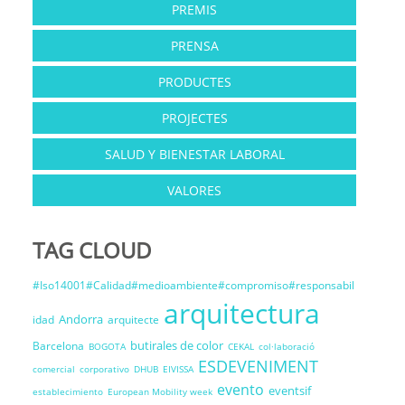
PREMIS
PRENSA
PRODUCTES
PROJECTES
SALUD Y BIENESTAR LABORAL
VALORES
TAG CLOUD
#Iso14001#Calidad#medioambiente#compromiso#responsabil
arquitectura
Andorra
idad
arquitecte
butirales de color
Barcelona
BOGOTA
CEKAL
col·laboració
ESDEVENIMENT
comercial
corporativo
DHUB
EIVISSA
evento
eventsif
establecimiento
European Mobility week