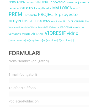
GIRONA
innovacio
jornada
FORMACION
jornada
futuro
MALLORCA
tecnica
KSIF PLUS
La tagliatella
onsif
PREMI
proyecto
PROJECTE
producto
proyectos
PUBLICACIONS
revolució
SELLO DE CALIDAD
The
vanceva
ventana
Vanceva® World of Color Awards™
Valencia
VIDRESIF
vidrio
VIDRE AÏLLANT
ventanas
[:ca]arquitecte[:es]arquitecto[:en]architect[:fr]architect[:]
FORMULARI
Nom/Nombre (obligatori)
E-mail (obligatori)
Telèfon/Teléfono
Població/Población