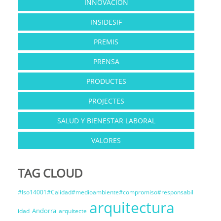
INNOVACIÓN
INSIDESIF
PREMIS
PRENSA
PRODUCTES
PROJECTES
SALUD Y BIENESTAR LABORAL
VALORES
TAG CLOUD
#Iso14001#Calidad#medioambiente#compromiso#responsabil
arquitectura
Andorra
idad
arquitecte