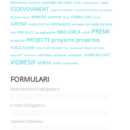
butirales de color
Barcelona
BOGOTA
CEKAL
corporativo
DHUB
ESDEVENIMENT
Especial Hoteles
establecimiento
European
evento
eventsif
FORMACION
Mobility week
feria
futuro
GIRONA
innovacio
jornada tecnica
jornada
HARQUITECTES
PREMI
MALLORCA
KSIF PLUS
La tagliatella
onsif
KSIF
proyecto
PROJECTE
proyectos
producto
PUBLICACIONS
SELLO DE CALIDAD
The Vanceva® World of Color
vanceva
VIDRE AÏLLANT
ventana
ventanas
Awards™
Valencia
VIDRESIF
vidrio
VIDRIO LAMINADO
FORMULARI
Nom/Nombre (obligatori)
E-mail (obligatori)
Telèfon/Teléfono