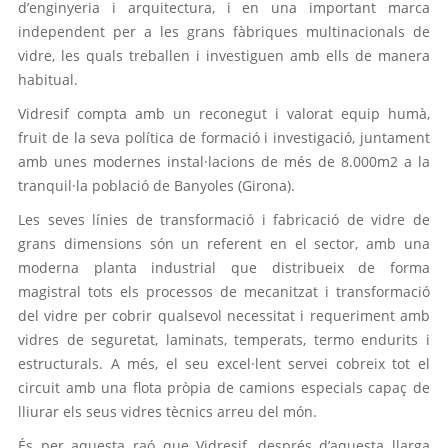
d’enginyeria i arquitectura, i en una important marca
independent per a les grans fàbriques multinacionals de
vidre, les quals treballen i investiguen amb ells de manera
habitual.
Vidresif compta amb un reconegut i valorat equip humà,
fruit de la seva política de formació i investigació, juntament
amb unes modernes instal·lacions de més de 8.000m2 a la
tranquil·la població de Banyoles (Girona).
Les seves línies de transformació i fabricació de vidre de
grans dimensions són un referent en el sector, amb una
moderna planta industrial que distribueix de forma
magistral tots els processos de mecanitzat i transformació
del vidre per cobrir qualsevol necessitat i requeriment amb
vidres de seguretat, laminats, temperats, termo endurits i
estructurals. A més, el seu excel·lent servei cobreix tot el
circuit amb una flota pròpia de camions especials capaç de
lliurar els seus vidres tècnics arreu del món.
És per aquesta raó que Vidresif, després d’aquesta llarga