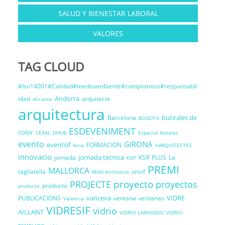
SALUD Y BIENESTAR LABORAL
VALORES
TAG CLOUD
#Iso14001#Calidad#medioambiente#compromiso#responsabil
Andorra
idad
arquitecte
Alicante
arquitectura
butirales de
Barcelona
BOGOTA
ESDEVENIMENT
color
CEKAL
DHUB
Especial Hoteles
evento
GIRONA
eventsif
FORMACION
feria
HARQUITECTES
innovacio
jornada tecnica
jornada
KSIF PLUS
La
KSIF
PREMI
MALLORCA
tagliatella
onsif
MIAS Architects
proyecto
PROJECTE
proyectos
producto
producte
vanceva
VIDRE
PUBLICACIONS
ventana
ventanas
Valencia
VIDRESIF
vidrio
AÏLLANT
VIDRIO LAMINADO
VIDRIO