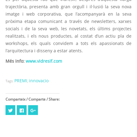
trajectòria, presenta amb gran orgull i il·lusió la seva nova
imatge i web corporativa, que l’acompanyarà en la seva
pròxima etapa comunicant a través de newsletters, xarxes
socials i de la seva web, les novetats, els últims projectes
realitzats, i els nous productes, al costat d’un actiu pla de
workshops, els quals convidem a tots els apassionats de
l’arquitectura i disseny a estar atents.
Més info:
www.vidresif.com
PREMI
innovacio
Tags:
,
Comparteix / Comparte / Share:
Feu
Click
Feu
clic
to
clic
per
share
per
compartir
on
compartir
al
Facebook
a
Twitter
(Opens
Google+
(Opens
in
(Opens
in
new
in