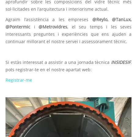
aprofundir sobre les composicions del vidre tècnic més
sol·licitades en l’arquitectura i interiorisme actual.
Agraïm l’assistència a les empreses
@Reylo, @TanLux,
@Pontermic
i
@Metrovidres
, el seu temps i les seves
interessants preguntes i experiències que ens ajuden a
continuar millorant el nostre servei i assessorament tècnic.
Si estàs interessat a assistir a una jornada tècnica
INSIDESIF
,
pots registrar-te en el nostre apartat web:
Registrar-me