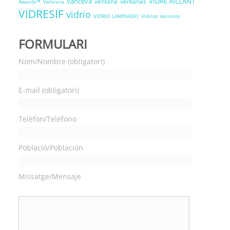
vanceva
VIDRE AÏLLANT
ventana
ventanas
Awards™
Valencia
VIDRESIF
vidrio
VIDRIO LAMINADO
Vidrios técnicos
FORMULARI
Nom/Nombre (obligatori)
E-mail (obligatori)
Telèfon/Teléfono
Població/Población
Missatge/Mensaje