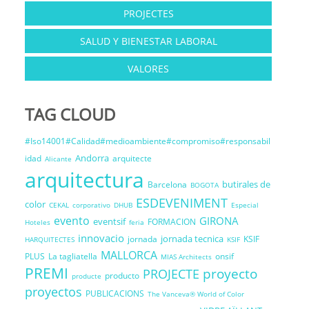
PROJECTES
SALUD Y BIENESTAR LABORAL
VALORES
TAG CLOUD
#Iso14001#Calidad#medioambiente#compromiso#responsabil
Andorra
idad
arquitecte
Alicante
arquitectura
butirales de
Barcelona
BOGOTA
ESDEVENIMENT
color
CEKAL
corporativo
DHUB
Especial
evento
GIRONA
eventsif
FORMACION
Hoteles
feria
innovacio
jornada tecnica
jornada
KSIF
HARQUITECTES
KSIF
MALLORCA
PLUS
La tagliatella
onsif
MIAS Architects
PREMI
proyecto
PROJECTE
producto
producte
proyectos
PUBLICACIONS
The Vanceva® World of Color