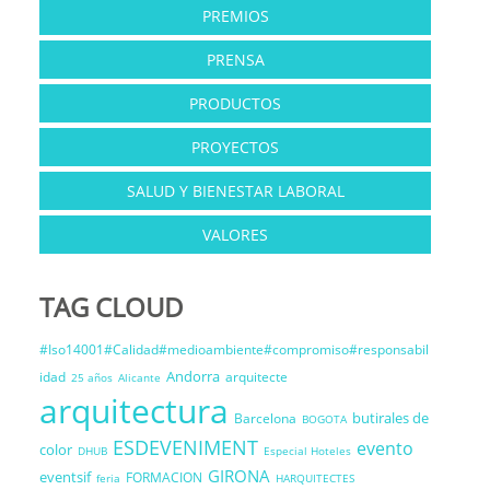
PREMIOS
PRENSA
PRODUCTOS
PROYECTOS
SALUD Y BIENESTAR LABORAL
VALORES
TAG CLOUD
#Iso14001#Calidad#medioambiente#compromiso#responsabil
Andorra
idad
arquitecte
25 años
Alicante
arquitectura
butirales de
Barcelona
BOGOTA
ESDEVENIMENT
evento
color
DHUB
Especial Hoteles
GIRONA
eventsif
FORMACION
feria
HARQUITECTES