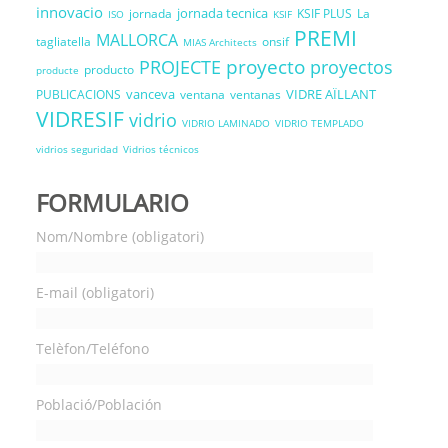
innovacio
jornada tecnica
jornada
KSIF PLUS
La
ISO
KSIF
PREMI
MALLORCA
tagliatella
onsif
MIAS Architects
proyecto
PROJECTE
proyectos
producto
producte
vanceva
VIDRE AÏLLANT
PUBLICACIONS
ventana
ventanas
VIDRESIF
vidrio
VIDRIO LAMINADO
VIDRIO TEMPLADO
vidrios seguridad
Vidrios técnicos
FORMULARIO
Nom/Nombre (obligatori)
E-mail (obligatori)
Telèfon/Teléfono
Població/Población