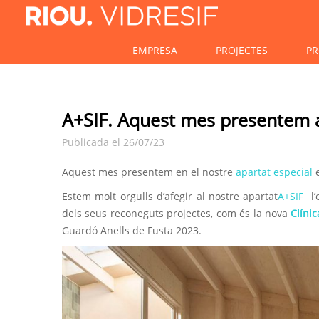
EMPRESA
PROJECTES
PR
A+SIF. Aquest mes presentem 
Publicada el 26/07/23
Aquest mes presentem en el nostre
apartat especial
e
Estem molt orgulls d’afegir al nostre apartat
A+SIF
l’
dels seus reconeguts projectes, com és la nova
Clíni
Guardó Anells de Fusta 2023.