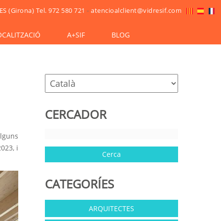
ES (Girona)
Tel. 972 580 721
-
atencioalclient@vidresif.com
OCALITZACIÓ
A+SIF
BLOG
CERCADOR
alguns
023, i
CATEGORÍES
ARQUITECTES