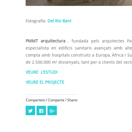
Fotografia:
Del Rio Bani
PMMT arquitectura
, fundada pels arquitectes Pat
especialista en edificis sanitaris avançats amb alte
compta amb hospitals construïts a Europa, Àfrica i S
de 2.500.000 m² dissenyats, tant per a clients del sect
VEURE L’ESTUDI
VEURE EL PROJECTE
Comparteix / Comparte / Share:
Feu
Click
Feu
clic
to
clic
per
share
per
compartir
on
compartir
al
Facebook
a
Twitter
(Opens
Google+
(Opens
in
(Opens