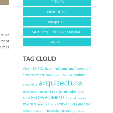
PRENSA
PRODUCTES
PROJECTES
SALUD Y BIENESTAR LABORAL
ctura
alment
VALORES
mb més
TAG CLOUD
#Iso14001#Calidad#medioambiente#compromi
Andorra
so#responsabilidad
25 años
Alicante
arquitectura
arquitecte
butirales de color
Barcelona
BOGOTA
CEKAL
ESDEVENIMENT
DHUB
Especial Hoteles
evento
GIRONA
eventsif
FORMACION
feria
innovacio
jornada
jornada
HARQUITECTES