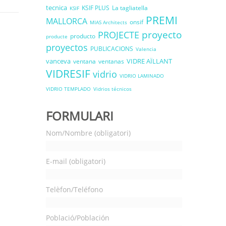
tecnica
KSIF PLUS
La tagliatella
KSIF
PREMI
MALLORCA
onsif
MIAS Architects
proyecto
PROJECTE
producto
producte
proyectos
PUBLICACIONS
Valencia
vanceva
VIDRE AÏLLANT
ventana
ventanas
VIDRESIF
vidrio
VIDRIO LAMINADO
VIDRIO TEMPLADO
Vidrios técnicos
FORMULARI
Nom/Nombre (obligatori)
E-mail (obligatori)
Telèfon/Teléfono
Població/Población