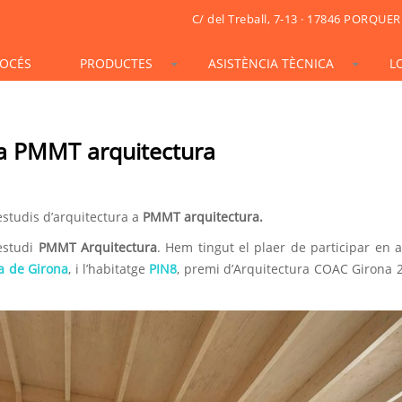
C/ del Treball, 7-13 · 17846 PORQUER
OCÉS
PRODUCTES
ASISTÈNCIA TÈCNICA
L
STONESIF
IDSIF
ONSIF
ARTSIF
TSIF/LSIF
SOLARSIF
ACUSTICSIF
VIDRESIF
KSIF
KSIF PLUS/SUPERPLUS
a PMMT arquitectura
TOTALSIF
studis d’arquitectura a
PMMT arquitectura.
estudi
PMMT Arquitectura
. Hem tingut el plaer de participar en 
ca de Girona
, i l’habitatge
PIN8
, premi d’Arquitectura COAC Girona 2