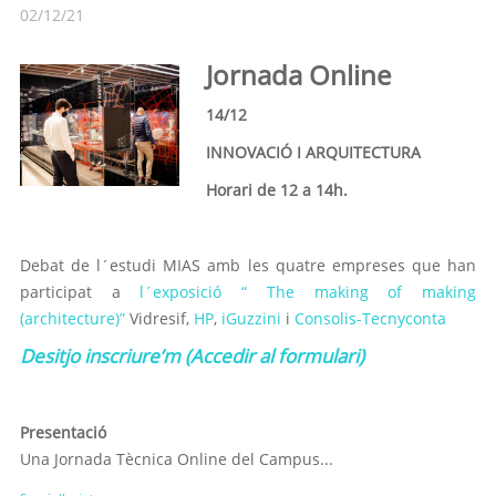
02/12/21
Jornada Online
14/12
INNOVACIÓ I ARQUITECTURA
Horari de 12 a 14h.
Debat de l´estudi MIAS amb les quatre empreses que han
participat a
l´exposició “ The making of making
(architecture)”
Vidresif,
HP
,
iGuzzini
i
Consolis-Tecnyconta
Desitjo inscriure’m (Accedir al formulari)
Presentació
Una Jornada Tècnica Online del Campus...