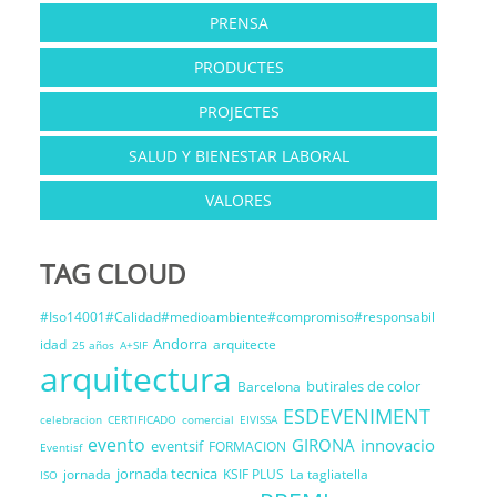
PRENSA
PRODUCTES
PROJECTES
SALUD Y BIENESTAR LABORAL
VALORES
TAG CLOUD
#Iso14001#Calidad#medioambiente#compromiso#responsabil
Andorra
idad
arquitecte
25 años
A+SIF
arquitectura
butirales de color
Barcelona
ESDEVENIMENT
celebracion
CERTIFICADO
comercial
EIVISSA
evento
GIRONA
innovacio
eventsif
FORMACION
Eventisf
jornada tecnica
jornada
KSIF PLUS
La tagliatella
ISO