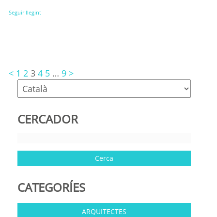
Seguir llegint
<
1
2
3
4
5
…
9
>
CERCADOR
CATEGORÍES
ARQUITECTES