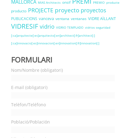
PREMI
MALLORCA
onsif
MIAS Architects
PREMIO
producte
proyecto
PROJECTE
proyectos
producto
vanceva
VIDRE AÏLLANT
PUBLICACIONS
ventana
ventanas
VIDRESIF
vidrio
VIDRIO TEMPLADO
vidrios seguridad
[:ca]arquitecte[:es]arquitecto[:en]architect[:fr]architect[:]
[:ca]innovacio[:es]innovacion[:en]innovation[:fr]innovation[:]
FORMULARI
Nom/Nombre (obligatori)
E-mail (obligatori)
Telèfon/Teléfono
Població/Población