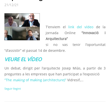
21/12/21
T’enviem el
link del vídeo
de la
jornada Online
“Innovació i
Arquitectura”
si no vas tenir l’oportunitat
“d’assistir” el passat 14 de desembre.
VEURE EL VÍDEO
Un debat, dirigit per l’arquitecte Josep Miàs, a partir de 3
preguntes a les empreses que han participat a l’exposició
“The
making
of making (architecture)”
Vidresif,...
Seguir llegint