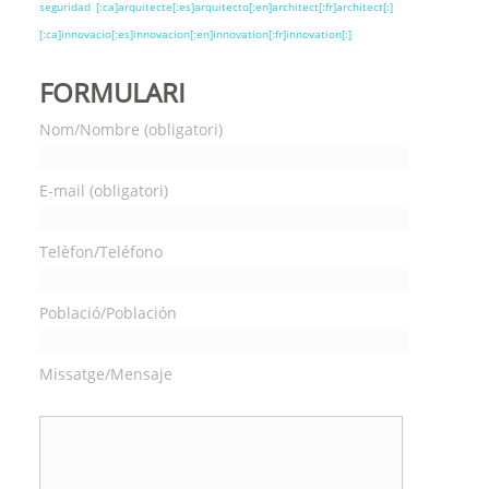
seguridad
[:ca]arquitecte[:es]arquitecto[:en]architect[:fr]architect[:]
[:ca]innovacio[:es]innovacion[:en]innovation[:fr]innovation[:]
FORMULARI
Nom/Nombre (obligatori)
E-mail (obligatori)
Telèfon/Teléfono
Població/Población
Missatge/Mensaje