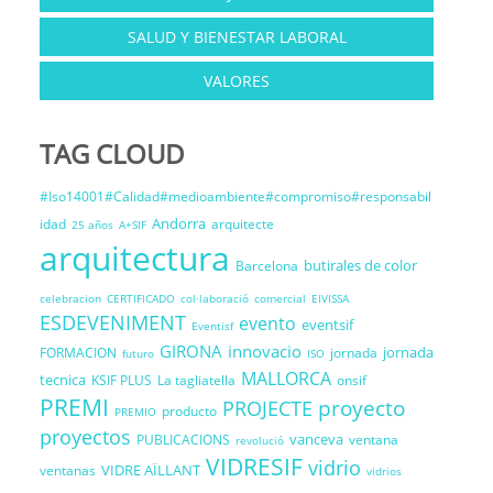
SALUD Y BIENESTAR LABORAL
VALORES
TAG CLOUD
#Iso14001#Calidad#medioambiente#compromiso#responsabil
Andorra
idad
arquitecte
25 años
A+SIF
arquitectura
butirales de color
Barcelona
celebracion
CERTIFICADO
col·laboració
comercial
EIVISSA
ESDEVENIMENT
evento
eventsif
Eventisf
GIRONA
innovacio
jornada
FORMACION
jornada
futuro
ISO
MALLORCA
tecnica
KSIF PLUS
La tagliatella
onsif
PREMI
proyecto
PROJECTE
producto
PREMIO
proyectos
vanceva
PUBLICACIONS
ventana
revolució
VIDRESIF
vidrio
VIDRE AÏLLANT
ventanas
vidrios