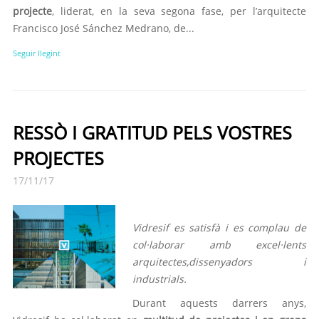
projecte
, liderat, en la seva segona fase, per l’arquitecte
Francisco José Sánchez Medrano, de...
Seguir llegint
RESSÒ I GRATITUD PELS VOSTRES
PROJECTES
17/11/17
Vidresif es satisfà i es complau de
col·laborar amb excel·lents
arquitectes,dissenyadors i
industrials.
Durant aquests darrers anys,