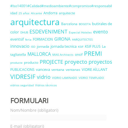
#Iso14001#Calidad#medioambiente#compromiso#responsabil
Andorra
idad
arquitecte
25 años
Alicante
arquitectura
butirales de
Barcelona
BOGOTA
ESDEVENIMENT
evento
color
DHUB
Especial Hoteles
GIRONA
eventsif
FORMACION
feria
HARQUITECTES
innovacio
jornada tecnica
jornada
KSIF PLUS
La
ISO
KSIF
PREMI
MALLORCA
tagliatella
onsif
MIAS Architects
proyecto
PROJECTE
proyectos
producto
producte
vanceva
VIDRE AÏLLANT
PUBLICACIONS
ventana
ventanas
VIDRESIF
vidrio
VIDRIO LAMINADO
VIDRIO TEMPLADO
vidrios seguridad
Vidrios técnicos
FORMULARI
Nom/Nombre (obligatori)
E-mail (obligatori)