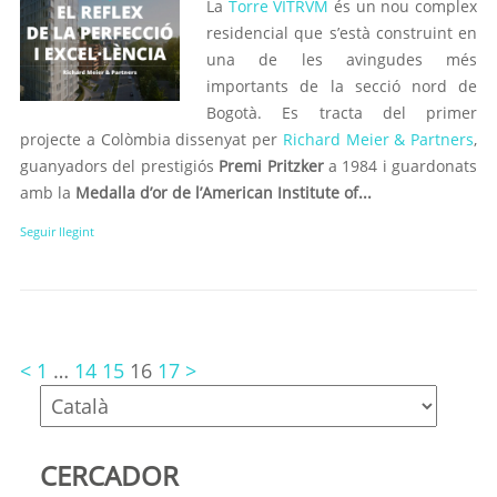
La
Torre VITRVM
és un nou complex
residencial que s’està construint en
una de les avingudes més
importants de la secció nord de
Bogotà. Es tracta del primer
projecte a Colòmbia dissenyat per
Richard Meier & Partners
,
guanyadors del prestigiós
Premi Pritzker
a 1984 i guardonats
amb la
Medalla d’or de l’American Institute of...
Seguir llegint
<
1
…
14
15
16
17
>
CERCADOR