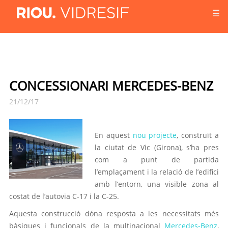
☰
CONCESSIONARI MERCEDES-BENZ
21/12/17
En aquest
nou projecte
, construït a
la ciutat de Vic (Girona), s’ha pres
com a punt de partida
l’emplaçament i la relació de l’edifici
amb l’entorn, una visible zona al
costat de l’autovia C-17 i la C-25.
Aquesta construcció dóna resposta a les necessitats més
bàsiques i funcionals de la multinacional
Mercedes-Benz
,