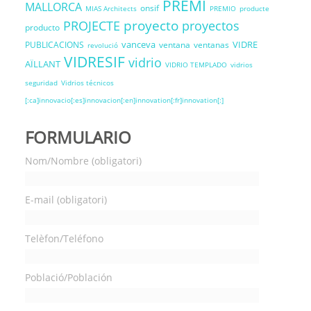
PREMI
MALLORCA
onsif
MIAS Architects
PREMIO
producte
proyecto
PROJECTE
proyectos
producto
vanceva
VIDRE
PUBLICACIONS
ventana
ventanas
revolució
VIDRESIF
vidrio
AÏLLANT
VIDRIO TEMPLADO
vidrios
seguridad
Vidrios técnicos
[:ca]innovacio[:es]innovacion[:en]innovation[:fr]innovation[:]
FORMULARIO
Nom/Nombre (obligatori)
E-mail (obligatori)
Telèfon/Teléfono
Població/Población