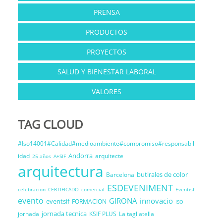
PRENSA
PRODUCTOS
PROYECTOS
SALUD Y BIENESTAR LABORAL
VALORES
TAG CLOUD
#Iso14001#Calidad#medioambiente#compromiso#responsabil
Andorra
idad
arquitecte
25 años
A+SIF
arquitectura
butirales de color
Barcelona
ESDEVENIMENT
celebracion
CERTIFICADO
comercial
Eventisf
evento
GIRONA
innovacio
eventsif
FORMACION
ISO
jornada tecnica
jornada
KSIF PLUS
La tagliatella