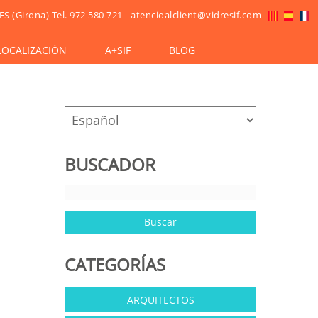
ES (Girona)
Tel. 972 580 721
-
atencioalclient@vidresif.com
LOCALIZACIÓN
A+SIF
BLOG
BUSCADOR
CATEGORÍAS
ARQUITECTOS