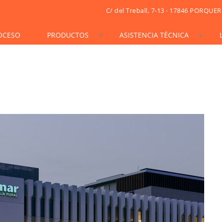
C/ del Treball, 7-13 · 17846 PORQUER
OCESO
PRODUCTOS
ASISTENCIA TÉCNICA
STONESIF
IDSIF
ONSIF
ARTSIF
TSIF/LSIF
SOLARSIF
ACUSTICSIF
VIDRESIF
KSIF
KSIF PLUS/SUPERPLUS
TOTALSIF