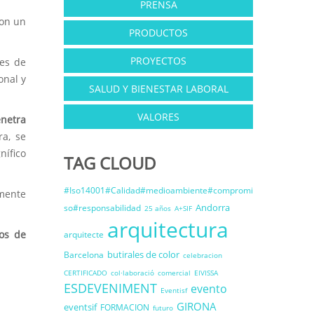
PRENSA
con un
PRODUCTOS
PROYECTOS
es de
onal y
SALUD Y BIENESTAR LABORAL
VALORES
enetra
a, se
nífico
TAG CLOUD
#Iso14001#Calidad#medioambiente#compromi
amente
Andorra
so#responsabilidad
25 años
A+SIF
arquitectura
ios de
arquitecte
butirales de color
Barcelona
celebracion
CERTIFICADO
col·laboració
comercial
EIVISSA
ESDEVENIMENT
evento
Eventisf
GIRONA
eventsif
FORMACION
futuro