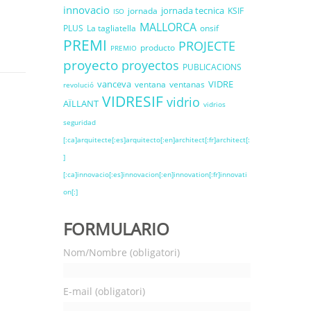
innovacio
jornada tecnica
jornada
KSIF
ISO
MALLORCA
PLUS
La tagliatella
onsif
PREMI
PROJECTE
producto
PREMIO
proyecto
proyectos
PUBLICACIONS
vanceva
VIDRE
ventana
ventanas
revolució
VIDRESIF
vidrio
AÏLLANT
vidrios
seguridad
[:ca]arquitecte[:es]arquitecto[:en]architect[:fr]architect[:
]
[:ca]innovacio[:es]innovacion[:en]innovation[:fr]innovati
on[:]
FORMULARIO
Nom/Nombre (obligatori)
E-mail (obligatori)