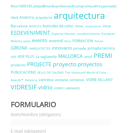
#Iso14001#Calidad#medioambiente#compromiso#responsabil
arquitectura
Andorra
idad
arquitecte
butirales de color
Barcelona
BOGOTA
CEKAL
corporativo
DHUB
ESDEVENIMENT
Especial Hoteles
establecimiento
European
evento
eventsif
FORMACION
Mobility week
feria
futuro
GIRONA
innovacio
jornada tecnica
jornada
HARQUITECTES
PREMI
MALLORCA
KSIF PLUS
La tagliatella
onsif
KSIF
proyecto
PROJECTE
proyectos
producto
PUBLICACIONS
SELLO DE CALIDAD
The Vanceva® World of Color
vanceva
VIDRE AÏLLANT
ventana
ventanas
Awards™
Valencia
VIDRESIF
vidrio
VIDRIO LAMINADO
FORMULARIO
Nom/Nombre (obligatori)
E-mail (obligatori)