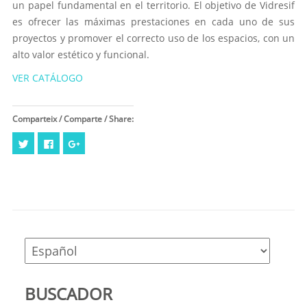
un papel fundamental en el territorio. El objetivo de Vidresif
es ofrecer las máximas prestaciones en cada uno de sus
proyectos y promover el correcto uso de los espacios, con un
alto valor estético y funcional.
VER CATÁLOGO
Comparteix / Comparte / Share:
Haz
Haz
Haz
clic
clic
clic
para
para
para
compartir
compartir
compartir
en
en
en
Twitter
Facebook
Google+
(Se
(Se
(Se
abre
abre
abre
en
en
en
una
una
una
ventana
ventana
ventana
nueva)
nueva)
nueva)
BUSCADOR