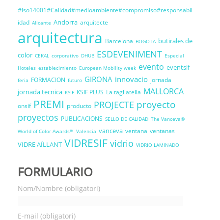
#Iso14001#Calidad#medioambiente#compromiso#responsabil
Andorra
idad
arquitecte
Alicante
arquitectura
butirales de
Barcelona
BOGOTA
ESDEVENIMENT
color
CEKAL
corporativo
DHUB
Especial
evento
eventsif
Hoteles
establecimiento
European Mobility week
GIRONA
innovacio
FORMACION
jornada
feria
futuro
MALLORCA
jornada tecnica
KSIF PLUS
La tagliatella
KSIF
PREMI
proyecto
PROJECTE
onsif
producto
proyectos
PUBLICACIONS
SELLO DE CALIDAD
The Vanceva®
vanceva
ventana
ventanas
World of Color Awards™
Valencia
VIDRESIF
vidrio
VIDRE AÏLLANT
VIDRIO LAMINADO
FORMULARIO
Nom/Nombre (obligatori)
E-mail (obligatori)