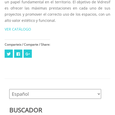
un papel fundamental en el territorio. El objetivo de Vidresif
es ofrecer las máximas prestaciones en cada uno de sus
proyectos y promover el correcto uso de los espacios, con un
alto valor estético y funcional.
VER CATÁLOGO
Comparteix / Comparte / Share:
Haz
Haz
Haz
clic
clic
clic
para
para
para
compartir
compartir
compartir
en
en
en
Twitter
Facebook
Google+
(Se
(Se
(Se
abre
abre
abre
en
en
en
una
una
una
ventana
ventana
ventana
nueva)
nueva)
nueva)
BUSCADOR