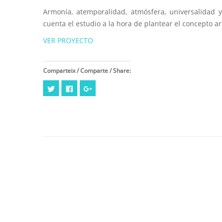
Armonía, atemporalidad, atmósfera, universalidad 
cuenta el estudio a la hora de plantear el concepto a
VER PROYECTO
Comparteix / Comparte / Share:
Haz
Haz
Haz
clic
clic
clic
para
para
para
compartir
compartir
compartir
en
en
en
Twitter
Facebook
Google+
(Se
(Se
(Se
abre
abre
abre
en
en
en
una
una
una
ventana
ventana
ventana
nueva)
nueva)
nueva)