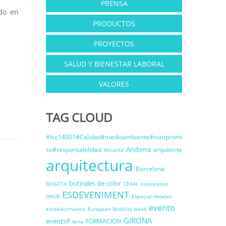
PRENSA
ido en
PRODUCTOS
PROYECTOS
SALUD Y BIENESTAR LABORAL
VALORES
TAG CLOUD
#Iso14001#Calidad#medioambiente#compromi
Andorra
so#responsabilidad
arquitecte
Alicante
arquitectura
Barcelona
butirales de color
BOGOTA
CEKAL
corporativo
ESDEVENIMENT
DHUB
Especial Hoteles
evento
establecimiento
European Mobility week
GIRONA
eventsif
FORMACION
feria