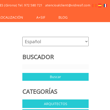
ES (Girona)
Tel. 972 580 721
-
atencioalclient@vidresif.com
LOCALIZACIÓN
A+SIF
BLOG
BUSCADOR
CATEGORÍAS
ARQUITECTOS