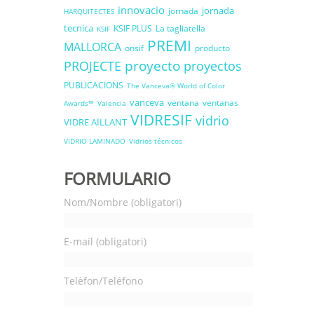
innovacio
jornada
jornada
HARQUITECTES
tecnica
KSIF PLUS
La tagliatella
KSIF
PREMI
MALLORCA
onsif
producto
proyecto
PROJECTE
proyectos
PUBLICACIONS
The Vanceva® World of Color
vanceva
ventana
ventanas
Awards™
Valencia
VIDRESIF
vidrio
VIDRE AÏLLANT
VIDRIO LAMINADO
Vidrios técnicos
FORMULARIO
Nom/Nombre (obligatori)
E-mail (obligatori)
Telèfon/Teléfono