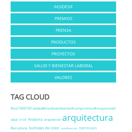
INSIDESIF
PREMIOS
PRENSA
PRODUCTOS
PROYECTOS
SALUD Y BIENESTAR LABORAL
VALORES
TAG CLOUD
#Iso14001#Calidad#medioambiente#compromiso#responsabil
arquitectura
Andorra
idad
arquitecte
A+SIF
butirales de color
Barcelona
celebracion
CERTIFICADO