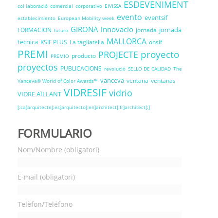
ESDEVENIMENT
col·laboració
comercial
corporativo
EIVISSA
evento
eventsif
establecimiento
European Mobility week
GIRONA
innovacio
jornada
FORMACION
jornada
futuro
MALLORCA
tecnica
KSIF PLUS
La tagliatella
onsif
PREMI
proyecto
PROJECTE
producto
PREMIO
proyectos
PUBLICACIONS
revolució
SELLO DE CALIDAD
The
vanceva
ventana
ventanas
Vanceva® World of Color Awards™
VIDRESIF
vidrio
VIDRE AÏLLANT
[:ca]arquitecte[:es]arquitecto[:en]architect[:fr]architect[:]
FORMULARIO
Nom/Nombre (obligatori)
E-mail (obligatori)
Telèfon/Teléfono