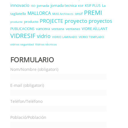
innovacio
jornada tecnica
jornada
KSIF PLUS
La
ISO
KSIF
PREMI
MALLORCA
tagliatella
onsif
MIAS Architects
proyecto
PROJECTE
proyectos
producto
producte
vanceva
VIDRE AÏLLANT
PUBLICACIONS
ventana
ventanas
VIDRESIF
vidrio
VIDRIO LAMINADO
VIDRIO TEMPLADO
vidrios seguridad
Vidrios técnicos
FORMULARIO
Nom/Nombre (obligatori)
E-mail (obligatori)
Telèfon/Teléfono
Població/Población