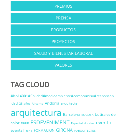
PREMIOS
PRENSA
PRODUCTOS
PROYECTOS
SALUD Y BIENESTAR LABORAL
VALORES
TAG CLOUD
#Iso14001#Calidad#medioambiente#compromiso#responsabil
Andorra
idad
arquitecte
25 años
Alicante
arquitectura
butirales de
Barcelona
BOGOTA
ESDEVENIMENT
evento
color
DHUB
Especial Hoteles
GIRONA
eventsif
FORMACION
feria
HARQUITECTES