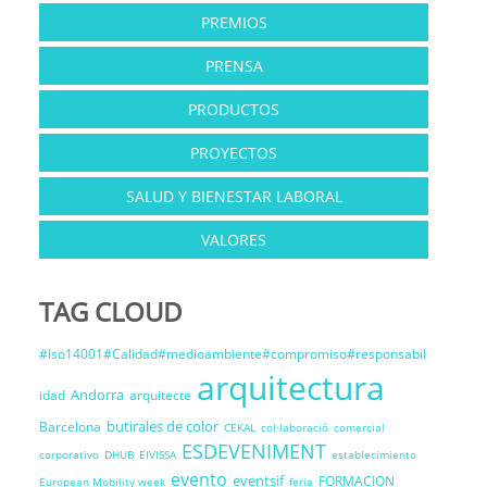
PREMIOS
PRENSA
PRODUCTOS
PROYECTOS
SALUD Y BIENESTAR LABORAL
VALORES
TAG CLOUD
#Iso14001#Calidad#medioambiente#compromiso#responsabil
arquitectura
Andorra
idad
arquitecte
butirales de color
Barcelona
CEKAL
col·laboració
comercial
ESDEVENIMENT
corporativo
DHUB
EIVISSA
establecimiento
evento
eventsif
FORMACION
European Mobility week
feria