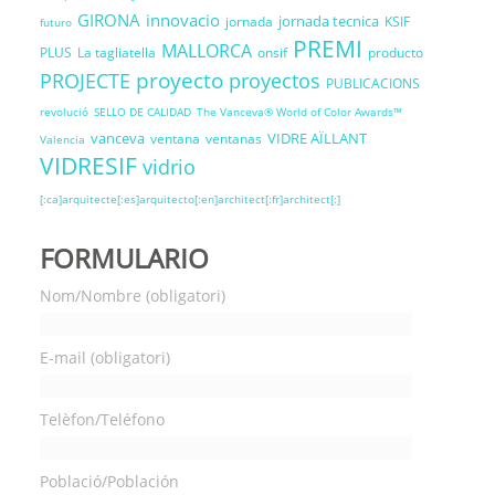
GIRONA
innovacio
jornada tecnica
jornada
KSIF
futuro
PREMI
MALLORCA
PLUS
La tagliatella
onsif
producto
proyecto
PROJECTE
proyectos
PUBLICACIONS
revolució
SELLO DE CALIDAD
The Vanceva® World of Color Awards™
vanceva
VIDRE AÏLLANT
ventana
ventanas
Valencia
VIDRESIF
vidrio
[:ca]arquitecte[:es]arquitecto[:en]architect[:fr]architect[:]
FORMULARIO
Nom/Nombre (obligatori)
E-mail (obligatori)
Telèfon/Teléfono
Població/Población