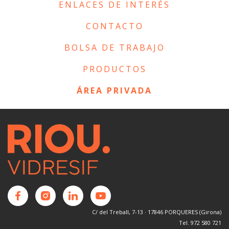
ENLACES DE INTERÉS
CONTACTO
BOLSA DE TRABAJO
PRODUCTOS
ÁREA PRIVADA
C/ del Treball, 7-13 · 17846 PORQUERES (Girona)
Tel. 972 580 721