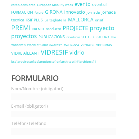
evento
eventsif
establecimiento
European Mobility week
GIRONA
innovacio
jornada
FORMACION
jornada
futuro
MALLORCA
tecnica
KSIF PLUS
La tagliatella
onsif
PREMI
proyecto
PROJECTE
producto
PREMIO
proyectos
PUBLICACIONS
revolució
SELLO DE CALIDAD
The
vanceva
ventana
ventanas
Vanceva® World of Color Awards™
VIDRESIF
vidrio
VIDRE AÏLLANT
[:ca]arquitecte[:es]arquitecto[:en]architect[:fr]architect[:]
FORMULARIO
Nom/Nombre (obligatori)
E-mail (obligatori)
Telèfon/Teléfono