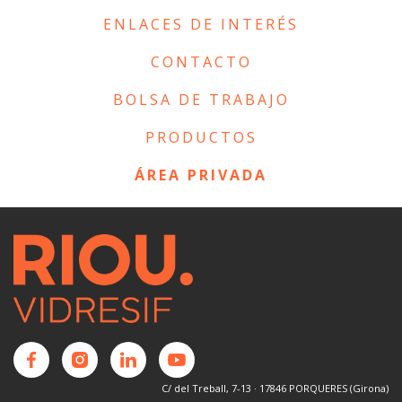
ENLACES DE INTERÉS
CONTACTO
BOLSA DE TRABAJO
PRODUCTOS
ÁREA PRIVADA
C/ del Treball, 7-13 · 17846 PORQUERES (Girona)