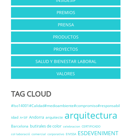
INSIDESIF
PREMIOS
PRENSA
PRODUCTOS
PROYECTOS
SALUD Y BIENESTAR LABORAL
VALORES
TAG CLOUD
#Iso14001#Calidad#medioambiente#compromiso#responsabil
arquitectura
Andorra
idad
arquitecte
A+SIF
butirales de color
Barcelona
celebracion
CERTIFICADO
ESDEVENIMENT
col·laboració
comercial
corporativo
EIVISSA