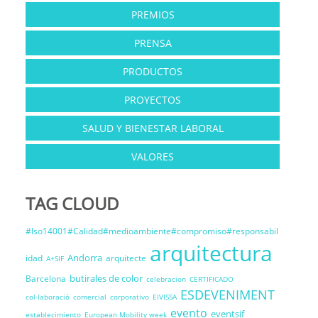
PREMIOS
PRENSA
PRODUCTOS
PROYECTOS
SALUD Y BIENESTAR LABORAL
VALORES
TAG CLOUD
#Iso14001#Calidad#medioambiente#compromiso#responsabil
arquitectura
Andorra
idad
arquitecte
A+SIF
butirales de color
Barcelona
celebracion
CERTIFICADO
ESDEVENIMENT
col·laboració
comercial
corporativo
EIVISSA
evento
eventsif
establecimiento
European Mobility week