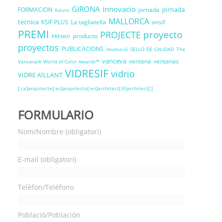
GIRONA
innovacio
jornada
FORMACION
jornada
futuro
MALLORCA
tecnica
KSIF PLUS
La tagliatella
onsif
PREMI
proyecto
PROJECTE
producto
PREMIO
proyectos
PUBLICACIONS
revolució
SELLO DE CALIDAD
The
vanceva
ventana
ventanas
Vanceva® World of Color Awards™
VIDRESIF
vidrio
VIDRE AÏLLANT
[:ca]arquitecte[:es]arquitecto[:en]architect[:fr]architect[:]
FORMULARIO
Nom/Nombre (obligatori)
E-mail (obligatori)
Telèfon/Teléfono
Població/Población