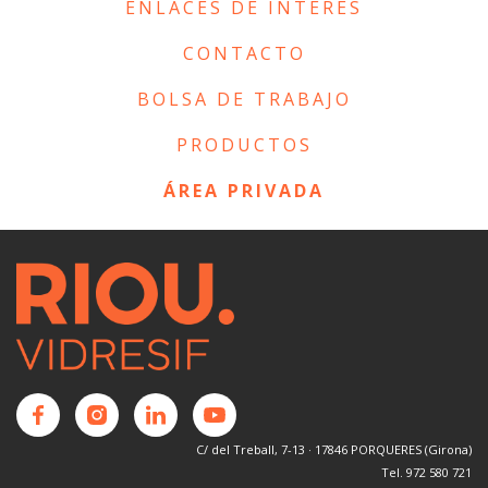
ENLACES DE INTERÉS
CONTACTO
BOLSA DE TRABAJO
PRODUCTOS
ÁREA PRIVADA
C/ del Treball, 7-13 · 17846 PORQUERES (Girona)
Tel. 972 580 721