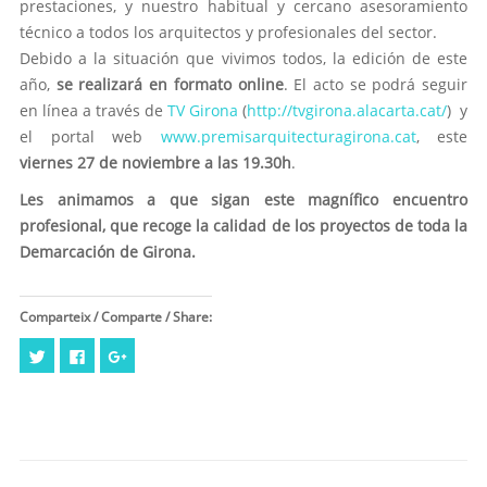
prestaciones, y nuestro habitual y cercano asesoramiento
técnico a todos los arquitectos y profesionales del sector.
Debido a la situación que vivimos todos, la edición de este
año,
se realizará en formato online
. El acto se podrá seguir
en línea a través de
TV Girona
(
http://tvgirona.alacarta.cat/
) y
el portal web
www.premisarquitecturagirona.cat
,
este
viernes 27 de noviembre a las 19.30h
.
Les animamos a que sigan este magnífico encuentro
profesional, que recoge la calidad de los proyectos de toda la
Demarcación de Girona.
Comparteix / Comparte / Share:
Haz
Haz
Haz
clic
clic
clic
para
para
para
compartir
compartir
compartir
en
en
en
Twitter
Facebook
Google+
(Se
(Se
(Se
abre
abre
abre
en
en
en
una
una
una
ventana
ventana
ventana