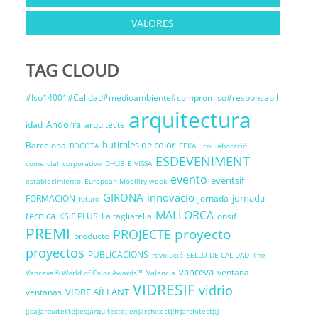
VALORES
TAG CLOUD
#Iso14001#Calidad#medioambiente#compromiso#responsabil
arquitectura
Andorra
idad
arquitecte
butirales de color
Barcelona
BOGOTA
CEKAL
col·laboració
ESDEVENIMENT
comercial
corporativo
DHUB
EIVISSA
evento
eventsif
establecimiento
European Mobility week
GIRONA
innovacio
jornada
FORMACION
jornada
futuro
MALLORCA
tecnica
KSIF PLUS
La tagliatella
onsif
PREMI
proyecto
PROJECTE
producto
proyectos
PUBLICACIONS
revolució
SELLO DE CALIDAD
The
vanceva
ventana
Vanceva® World of Color Awards™
Valencia
VIDRESIF
vidrio
VIDRE AÏLLANT
ventanas
[:ca]arquitecte[:es]arquitecto[:en]architect[:fr]architect[:]