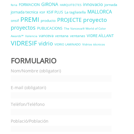
GIRONA
innovacio
FORMACION
jornada
feria
HARQUITECTES
MALLORCA
jornada tecnica
KSIF PLUS
La tagliatella
KSIF
PREMI
proyecto
PROJECTE
onsif
producto
proyectos
PUBLICACIONS
The Vanceva® World of Color
vanceva
VIDRE AÏLLANT
ventana
ventanas
Awards™
Valencia
VIDRESIF
vidrio
VIDRIO LAMINADO
Vidrios técnicos
FORMULARIO
Nom/Nombre (obligatori)
E-mail (obligatori)
Telèfon/Teléfono
Població/Población