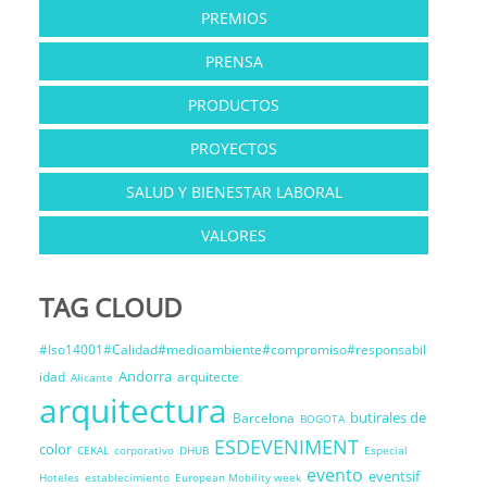
PREMIOS
PRENSA
PRODUCTOS
PROYECTOS
SALUD Y BIENESTAR LABORAL
VALORES
TAG CLOUD
#Iso14001#Calidad#medioambiente#compromiso#responsabil
Andorra
idad
arquitecte
Alicante
arquitectura
butirales de
Barcelona
BOGOTA
ESDEVENIMENT
color
CEKAL
corporativo
DHUB
Especial
evento
eventsif
Hoteles
establecimiento
European Mobility week