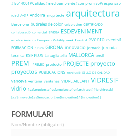
#Iso14001#Calidad#medioambiente#compromiso#responsabil
arquitectura
Andorra
idad
arquitecte
A+SIF
butirales de color
Barcelona
celebracion
CERTIFICADO
ESDEVENIMENT
col·laboració
comercial
EIVISSA
evento
eventsif
establecimiento
European Mobility week
Eventisf
GIRONA
innovacio
jornada
FORMACION
jornada
futuro
MALLORCA
tecnica
KSIF PLUS
La tagliatella
onsif
PREMI
proyecto
PROJECTE
producto
PREMIO
proyectos
PUBLICACIONS
revolució
SELLO DE CALIDAD
VIDRESIF
vanceva
VIDRE AÏLLANT
ventana
ventanas
vidrio
[:ca]arquitecte[:es]arquitecto[:en]architect[:fr]architect[:]
[:ca]innovacio[:es]innovacion[:en]innovation[:fr]innovation[:]
FORMULARI
Nom/Nombre (obligatori)