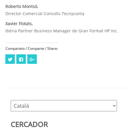
Roberto Montsó,
Director Comercial Consolis-Tecnyconta
Xavier Flotats,
Ibèria Partner Business Manager de Gran Format HP Inc.
Comparteix / Comparte / Share:
Feu
Click
Feu
clic
to
clic
per
share
per
compartir
on
compartir
al
Facebook
a
Twitter
(Opens
Google+
(Opens
in
(Opens
in
new
in
new
window)
new
window)
window)
CERCADOR