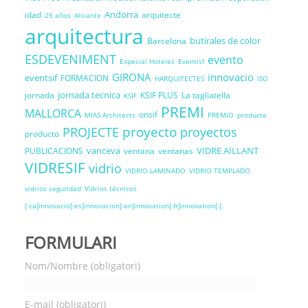
Andorra
idad
arquitecte
25 años
Alicante
arquitectura
butirales de color
Barcelona
ESDEVENIMENT
evento
Especial Hoteles
Eventisf
GIRONA
innovacio
eventsif
FORMACION
HARQUITECTES
ISO
jornada tecnica
jornada
KSIF PLUS
La tagliatella
KSIF
PREMI
MALLORCA
onsif
MIAS Architects
PREMIO
producte
proyecto
PROJECTE
proyectos
producto
vanceva
VIDRE AÏLLANT
PUBLICACIONS
ventana
ventanas
VIDRESIF
vidrio
VIDRIO LAMINADO
VIDRIO TEMPLADO
vidrios seguridad
Vidrios técnicos
[:ca]innovacio[:es]innovacion[:en]innovation[:fr]innovation[:]
FORMULARI
Nom/Nombre (obligatori)
E-mail (obligatori)