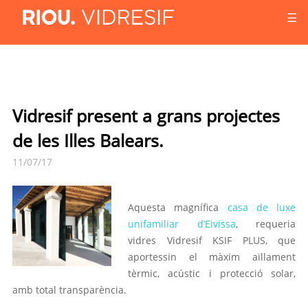
☰
Vidresif present a grans projectes
de les Illes Balears.
11/07/17
Aquesta magnífica
casa de luxe
unifamiliar d’Eivissa
, requeria
vidres Vidresif KSIF PLUS, que
aportessin el màxim aïllament
tèrmic, acústic i protecció solar,
amb total transparència.