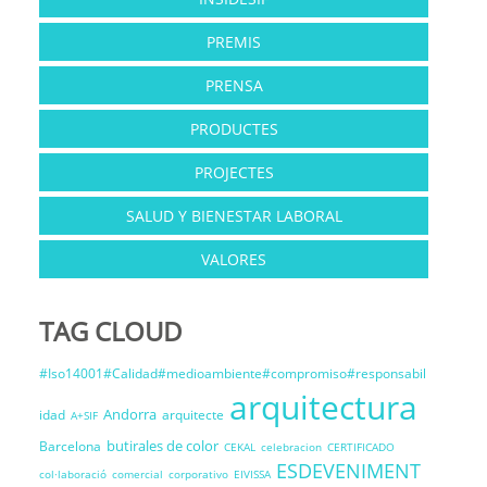
PREMIS
PRENSA
PRODUCTES
PROJECTES
SALUD Y BIENESTAR LABORAL
VALORES
TAG CLOUD
#Iso14001#Calidad#medioambiente#compromiso#responsabil
arquitectura
Andorra
idad
arquitecte
A+SIF
butirales de color
Barcelona
CEKAL
celebracion
CERTIFICADO
ESDEVENIMENT
col·laboració
comercial
corporativo
EIVISSA