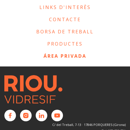
LINKS D'INTERÈS
CONTACTE
BORSA DE TREBALL
PRODUCTES
ÁREA PRIVADA
C/ del Treball, 7-13 · 17846 PORQUERES (Girona)