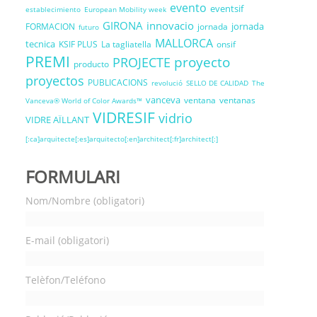
evento
eventsif
establecimiento
European Mobility week
GIRONA
innovacio
jornada
FORMACION
jornada
futuro
MALLORCA
tecnica
KSIF PLUS
La tagliatella
onsif
PREMI
proyecto
PROJECTE
producto
proyectos
PUBLICACIONS
revolució
SELLO DE CALIDAD
The
vanceva
ventana
ventanas
Vanceva® World of Color Awards™
VIDRESIF
vidrio
VIDRE AÏLLANT
[:ca]arquitecte[:es]arquitecto[:en]architect[:fr]architect[:]
FORMULARI
Nom/Nombre (obligatori)
E-mail (obligatori)
Telèfon/Teléfono