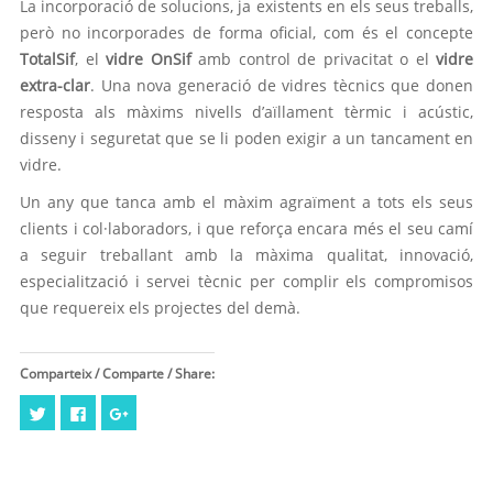
La incorporació de solucions, ja existents en els seus treballs,
però no incorporades de forma oficial, com és el concepte
TotalSif
, el
vidre OnSif
amb control de privacitat o el
vidre
extra-clar
. Una nova generació de vidres tècnics que donen
resposta als màxims nivells d’aïllament tèrmic i acústic,
disseny i seguretat que se li poden exigir a un tancament en
vidre.
Un any que tanca amb el màxim agraïment a tots els seus
clients i col·laboradors, i que reforça encara més el seu camí
a seguir treballant amb la màxima qualitat, innovació,
especialització i servei tècnic per complir els compromisos
que requereix els projectes del demà.
Comparteix / Comparte / Share:
Feu
Click
Feu
clic
to
clic
per
share
per
compartir
on
compartir
al
Facebook
a
Twitter
(Opens
Google+
(Opens
in
(Opens