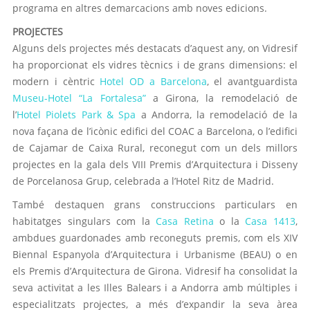
programa en altres demarcacions amb noves edicions.
PROJECTES
Alguns dels projectes més destacats d’aquest any, on Vidresif
ha proporcionat els vidres tècnics i de grans dimensions: el
modern i cèntric
Hotel OD a Barcelona
, el avantguardista
Museu-Hotel “La Fortalesa”
a Girona, la remodelació de
l’
Hotel Piolets Park & Spa
a Andorra, la remodelació de la
nova façana de l’icònic edifici del COAC a Barcelona, o l’edifici
de Cajamar de Caixa Rural, reconegut com un dels millors
projectes en la gala dels VIII Premis d’Arquitectura i Disseny
de Porcelanosa Grup, celebrada a l’Hotel Ritz de Madrid.
També destaquen grans construccions particulars en
habitatges singulars com la
Casa Retina
o la
Casa 1413
,
ambdues guardonades amb reconeguts premis, com els XIV
Biennal Espanyola d’Arquitectura i Urbanisme (BEAU) o en
els Premis d’Arquitectura de Girona. Vidresif ha consolidat la
seva activitat a les Illes Balears i a Andorra amb múltiples i
especialitzats projectes, a més d’expandir la seva àrea