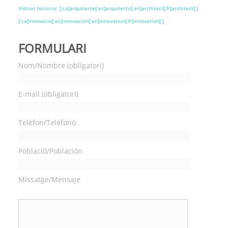
Vidrios técnicos
[:ca]arquitecte[:es]arquitecto[:en]architect[:fr]architect[:]
[:ca]innovacio[:es]innovacion[:en]innovation[:fr]innovation[:]
FORMULARI
Nom/Nombre (obligatori)
E-mail (obligatori)
Telèfon/Teléfono
Població/Población
Missatge/Mensaje