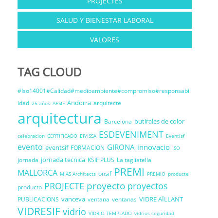
PROJECTES
SALUD Y BIENESTAR LABORAL
VALORES
TAG CLOUD
#Iso14001#Calidad#medioambiente#compromiso#responsabil
Andorra
idad
arquitecte
25 años
A+SIF
arquitectura
butirales de color
Barcelona
ESDEVENIMENT
celebracion
CERTIFICADO
EIVISSA
Eventisf
evento
GIRONA
innovacio
eventsif
FORMACION
ISO
jornada tecnica
jornada
KSIF PLUS
La tagliatella
PREMI
MALLORCA
onsif
MIAS Architects
PREMIO
producte
proyecto
PROJECTE
proyectos
producto
vanceva
VIDRE AÏLLANT
PUBLICACIONS
ventana
ventanas
VIDRESIF
vidrio
VIDRIO TEMPLADO
vidrios seguridad