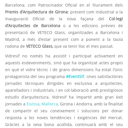
Barcelona; com Patrocinador Oficial en el lliurament dels
Premis d’Arquitectura de Girona
; present com industrial a la
Inauguració Oficial de la nova façana del
Col·legi
d’Arquitectes de Barcelona
o a les edicions prèvies de
presentació de VETECO Glass, organitzades a Barcelona i
Madrid, a més d’estar present com a ponent a la taula
rodona de
VETECO Glass,
que va tenir lloc el mes passat.
Vidresif no només ha assistit i participat activament en
aquests esdeveniments, sinó que ha organitzat actes propis
en què el vidre tècnic i de grans dimensions ha estat l’únic
protagonista del seu programa
#EventSif
. Unes satisfactòries
jornades tècniques dirigides en exclusiva a arquitectes,
aparelladors i industrials, i en col·laboració amb prestigiosos
estudis d’arquitectura. Vidresif ha impartit amb gran èxit
jornades a
Eivissa
,
Mallorca
, Girona i Andorra, amb la finalitat
de compartir el seu coneixement i solucions per donar
resposta a les noves tendències i exigències del mercat.
Gràcies a la seva bona acollida, continuarà amb el seu