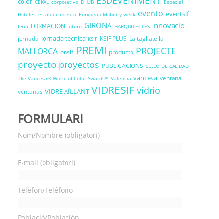
ESDEVENIMENT
color
CEKAL
corporativo
DHUB
Especial
evento
eventsif
Hoteles
establecimiento
European Mobility week
GIRONA
innovacio
FORMACION
feria
futuro
HARQUITECTES
jornada tecnica
jornada
KSIF PLUS
La tagliatella
KSIF
PREMI
PROJECTE
MALLORCA
onsif
producto
proyecto
proyectos
PUBLICACIONS
SELLO DE CALIDAD
vanceva
ventana
The Vanceva® World of Color Awards™
Valencia
VIDRESIF
vidrio
VIDRE AÏLLANT
ventanas
FORMULARI
Nom/Nombre (obligatori)
E-mail (obligatori)
Telèfon/Teléfono
Població/Población