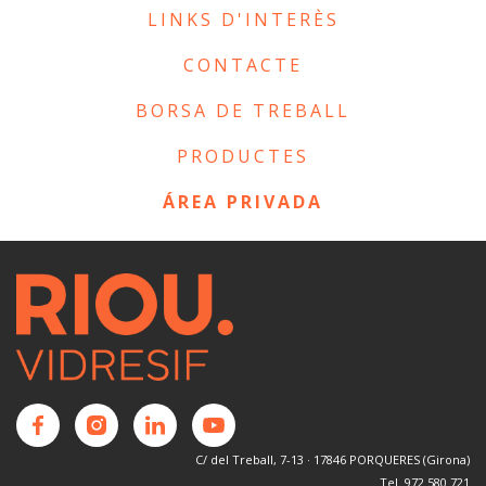
LINKS D'INTERÈS
CONTACTE
BORSA DE TREBALL
PRODUCTES
ÁREA PRIVADA
C/ del Treball, 7-13 · 17846 PORQUERES (Girona)
Tel. 972 580 721