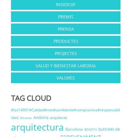
INSIDESIF
PREMIS
PRENSA
PRODUCTES
PROJECTES
SALUD Y BIENESTAR LABORAL
VALORES
TAG CLOUD
#Iso14001#Calidad#medioambiente#compromiso#responsabil
Andorra
idad
arquitecte
Alicante
arquitectura
butirales de
Barcelona
BOGOTA