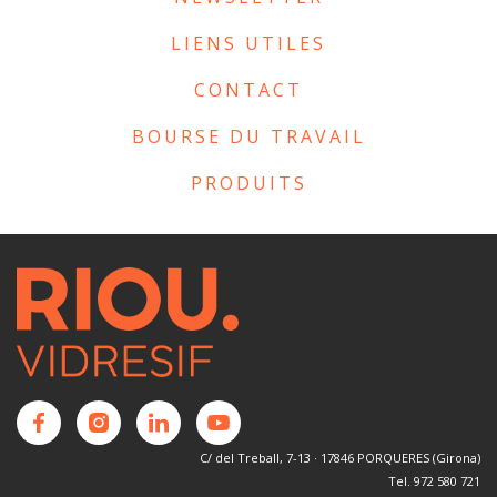
LIENS UTILES
CONTACT
BOURSE DU TRAVAIL
PRODUITS
C/ del Treball, 7-13 · 17846 PORQUERES (Girona)
Tel. 972 580 721