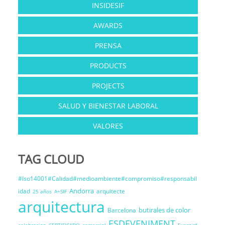
INSIDESIF
AWARDS
PRENSA
PRODUCTS
PROJECTS
SALUD Y BIENESTAR LABORAL
VALORES
TAG CLOUD
#Iso14001#Calidad#medioambiente#compromiso#responsabil
Andorra
idad
arquitecte
25 años
A+SIF
arquitectura
butirales de color
Barcelona
ESDEVENIMENT