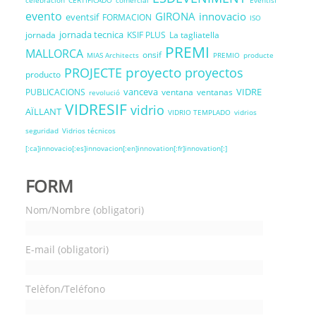
celebracion
CERTIFICADO
comercial
Eventisf
evento
GIRONA
innovacio
eventsif
FORMACION
ISO
jornada tecnica
jornada
KSIF PLUS
La tagliatella
PREMI
MALLORCA
onsif
MIAS Architects
PREMIO
producte
proyecto
PROJECTE
proyectos
producto
vanceva
VIDRE
PUBLICACIONS
ventana
ventanas
revolució
VIDRESIF
vidrio
AÏLLANT
VIDRIO TEMPLADO
vidrios
seguridad
Vidrios técnicos
[:ca]innovacio[:es]innovacion[:en]innovation[:fr]innovation[:]
FORM
Nom/Nombre (obligatori)
E-mail (obligatori)
Telèfon/Teléfono