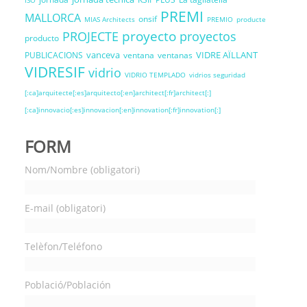
ISO
PREMI
MALLORCA
onsif
MIAS Architects
PREMIO
producte
proyecto
PROJECTE
proyectos
producto
vanceva
VIDRE AÏLLANT
PUBLICACIONS
ventana
ventanas
VIDRESIF
vidrio
VIDRIO TEMPLADO
vidrios seguridad
[:ca]arquitecte[:es]arquitecto[:en]architect[:fr]architect[:]
[:ca]innovacio[:es]innovacion[:en]innovation[:fr]innovation[:]
FORM
Nom/Nombre (obligatori)
E-mail (obligatori)
Telèfon/Teléfono
Població/Población