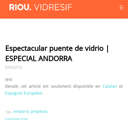
☰
Espectacular puente de vidrio |
ESPECIAL ANDORRA
07/02/19
test
Désolé, cet article est seulement disponible en
Catalan
et
Espagnol Européen
.
Andorra
proyecto
Tags:
,
Continuer à lire