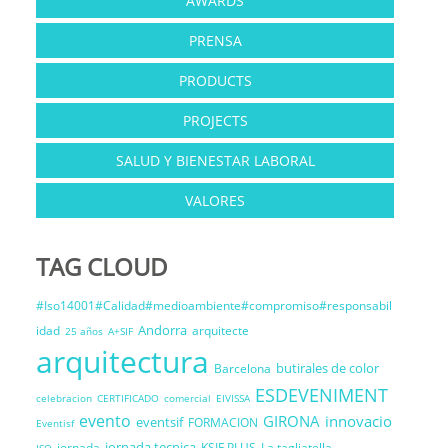
AWARDS
PRENSA
PRODUCTS
PROJECTS
SALUD Y BIENESTAR LABORAL
VALORES
TAG CLOUD
#Iso14001#Calidad#medioambiente#compromiso#responsabil
Andorra
idad
arquitecte
25 años
A+SIF
arquitectura
butirales de color
Barcelona
ESDEVENIMENT
celebracion
CERTIFICADO
comercial
EIVISSA
evento
GIRONA
innovacio
eventsif
FORMACION
Eventisf
jornada tecnica
jornada
KSIF PLUS
La tagliatella