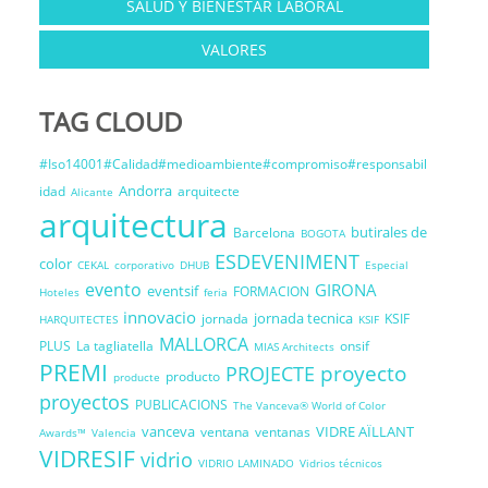
SALUD Y BIENESTAR LABORAL
VALORES
TAG CLOUD
#Iso14001#Calidad#medioambiente#compromiso#responsabil
Andorra
idad
arquitecte
Alicante
arquitectura
butirales de
Barcelona
BOGOTA
ESDEVENIMENT
color
CEKAL
corporativo
DHUB
Especial
evento
GIRONA
eventsif
FORMACION
Hoteles
feria
innovacio
jornada tecnica
jornada
KSIF
HARQUITECTES
KSIF
MALLORCA
PLUS
La tagliatella
onsif
MIAS Architects
PREMI
proyecto
PROJECTE
producto
producte
proyectos
PUBLICACIONS
The Vanceva® World of Color
vanceva
VIDRE AÏLLANT
ventana
ventanas
Awards™
Valencia
VIDRESIF
vidrio
VIDRIO LAMINADO
Vidrios técnicos