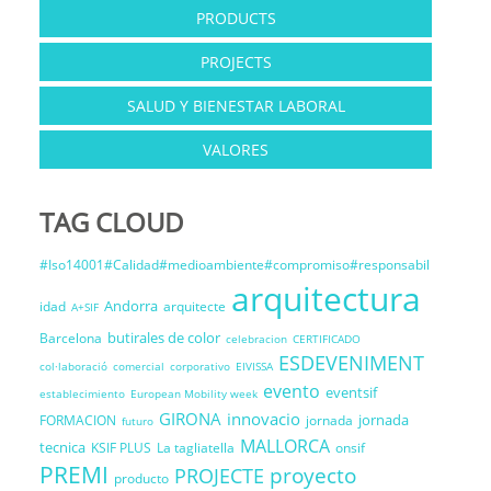
PRODUCTS
PROJECTS
SALUD Y BIENESTAR LABORAL
VALORES
TAG CLOUD
#Iso14001#Calidad#medioambiente#compromiso#responsabil
arquitectura
Andorra
idad
arquitecte
A+SIF
butirales de color
Barcelona
celebracion
CERTIFICADO
ESDEVENIMENT
col·laboració
comercial
corporativo
EIVISSA
evento
eventsif
establecimiento
European Mobility week
GIRONA
innovacio
jornada
FORMACION
jornada
futuro
MALLORCA
tecnica
KSIF PLUS
La tagliatella
onsif
PREMI
proyecto
PROJECTE
producto