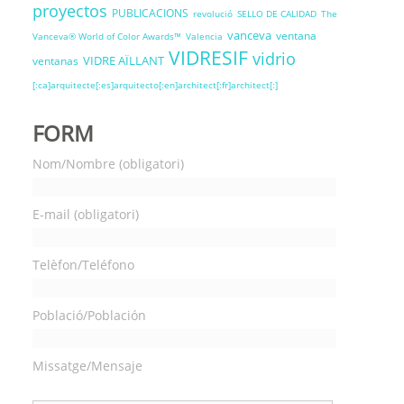
proyectos
PUBLICACIONS
revolució
SELLO DE CALIDAD
The
vanceva
ventana
Vanceva® World of Color Awards™
Valencia
VIDRESIF
vidrio
VIDRE AÏLLANT
ventanas
[:ca]arquitecte[:es]arquitecto[:en]architect[:fr]architect[:]
FORM
Nom/Nombre (obligatori)
E-mail (obligatori)
Telèfon/Teléfono
Població/Población
Missatge/Mensaje