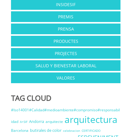
INSIDESIF
PREMIS
PRENSA
PRODUCTES
PROJECTES
SALUD Y BIENESTAR LABORAL
VALORES
TAG CLOUD
#Iso14001#Calidad#medioambiente#compromiso#responsabil
arquitectura
Andorra
idad
arquitecte
A+SIF
butirales de color
Barcelona
celebracion
CERTIFICADO