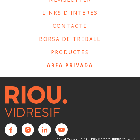
LINKS D'INTERÈS
CONTACTE
BORSA DE TREBALL
PRODUCTES
ÁREA PRIVADA
C/ del Treball, 7-13 · 17846 PORQUERES (Girona)