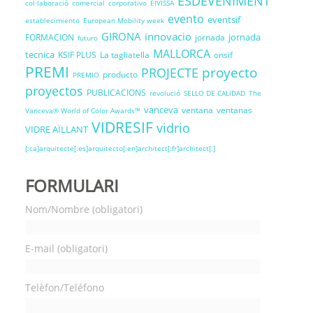
ESDEVENIMENT
col·laboració
comercial
corporativo
EIVISSA
evento
eventsif
establecimiento
European Mobility week
GIRONA
innovacio
jornada
FORMACION
jornada
futuro
MALLORCA
tecnica
KSIF PLUS
La tagliatella
onsif
PREMI
proyecto
PROJECTE
producto
PREMIO
proyectos
PUBLICACIONS
revolució
SELLO DE CALIDAD
The
vanceva
ventana
ventanas
Vanceva® World of Color Awards™
VIDRESIF
vidrio
VIDRE AÏLLANT
[:ca]arquitecte[:es]arquitecto[:en]architect[:fr]architect[:]
FORMULARI
Nom/Nombre (obligatori)
E-mail (obligatori)
Telèfon/Teléfono