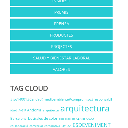
INSIDESIF
PREMIS
PRENSA
PRODUCTES
PROJECTES
SALUD Y BIENESTAR LABORAL
VALORES
TAG CLOUD
#Iso14001#Calidad#medioambiente#compromiso#responsabil
arquitectura
Andorra
idad
arquitecte
A+SIF
butirales de color
Barcelona
celebracion
CERTIFICADO
ESDEVENIMENT
col·laboració
comercial
corporativo
EIVISSA