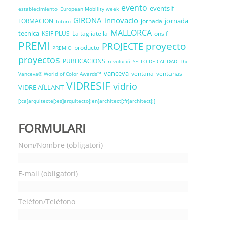
evento
eventsif
establecimiento
European Mobility week
GIRONA
innovacio
jornada
FORMACION
jornada
futuro
MALLORCA
tecnica
KSIF PLUS
La tagliatella
onsif
PREMI
proyecto
PROJECTE
producto
PREMIO
proyectos
PUBLICACIONS
revolució
SELLO DE CALIDAD
The
vanceva
ventana
ventanas
Vanceva® World of Color Awards™
VIDRESIF
vidrio
VIDRE AÏLLANT
[:ca]arquitecte[:es]arquitecto[:en]architect[:fr]architect[:]
FORMULARI
Nom/Nombre (obligatori)
E-mail (obligatori)
Telèfon/Teléfono