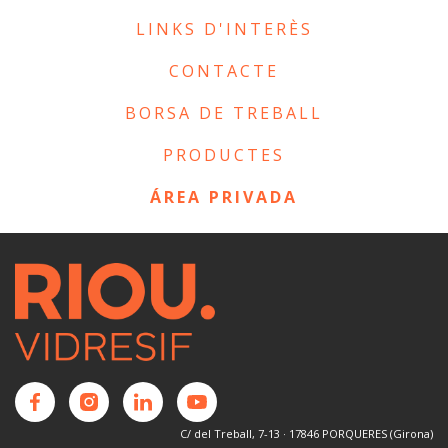
LINKS D'INTERÈS
CONTACTE
BORSA DE TREBALL
PRODUCTES
ÁREA PRIVADA
C/ del Treball, 7-13 · 17846 PORQUERES (Girona)