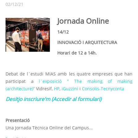
02/12/21
Jornada Online
14/12
INNOVACIÓ I ARQUITECTURA
Horari de 12 a 14h.
Debat de l´estudi MIAS amb les quatre empreses que han
participat a
l´exposició “ The making of making
(architecture)”
Vidresif,
HP
,
iGuzzini
i
Consolis-Tecnyconta
Desitjo inscriure’m (Accedir al formulari)
Presentació
Una Jornada Tècnica Online del Campus...