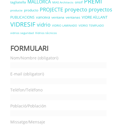
PREMI
MALLORCA
tagliatella
onsif
MIAS Architects
proyecto
PROJECTE
proyectos
producto
producte
vanceva
VIDRE AÏLLANT
PUBLICACIONS
ventana
ventanas
VIDRESIF
vidrio
VIDRIO LAMINADO
VIDRIO TEMPLADO
vidrios seguridad
Vidrios técnicos
FORMULARI
Nom/Nombre (obligatori)
E-mail (obligatori)
Telèfon/Teléfono
Població/Población
Missatge/Mensaje