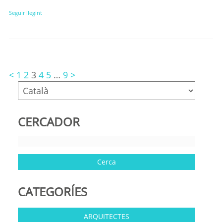
Seguir llegint
<
1
2
3
4
5
…
9
>
CERCADOR
CATEGORÍES
ARQUITECTES