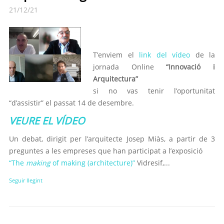
21/12/21
T’enviem el
link del vídeo
de la
jornada Online
“Innovació i
Arquitectura”
si no vas tenir l’oportunitat
“d’assistir” el passat 14 de desembre.
VEURE EL VÍDEO
Un debat, dirigit per l’arquitecte Josep Miàs, a partir de 3
preguntes a les empreses que han participat a l’exposició
“The
making
of making (architecture)”
Vidresif,...
Seguir llegint