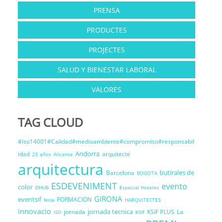
PRENSA
PRODUCTES
PROJECTES
SALUD Y BIENESTAR LABORAL
VALORES
TAG CLOUD
#Iso14001#Calidad#medioambiente#compromiso#responsabil
Andorra
idad
arquitecte
25 años
Alicante
arquitectura
butirales de
Barcelona
BOGOTA
ESDEVENIMENT
evento
color
DHUB
Especial Hoteles
GIRONA
eventsif
FORMACION
feria
HARQUITECTES
innovacio
jornada tecnica
jornada
KSIF PLUS
La
ISO
KSIF