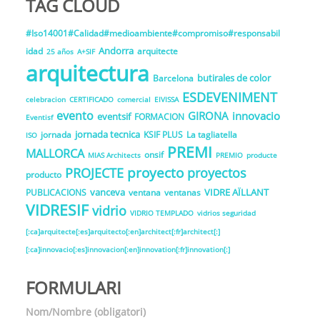
TAG CLOUD
#Iso14001#Calidad#medioambiente#compromiso#responsabil
Andorra
idad
arquitecte
25 años
A+SIF
arquitectura
butirales de color
Barcelona
ESDEVENIMENT
celebracion
CERTIFICADO
comercial
EIVISSA
evento
GIRONA
innovacio
eventsif
FORMACION
Eventisf
jornada tecnica
jornada
KSIF PLUS
La tagliatella
ISO
PREMI
MALLORCA
onsif
MIAS Architects
PREMIO
producte
proyecto
PROJECTE
proyectos
producto
vanceva
VIDRE AÏLLANT
PUBLICACIONS
ventana
ventanas
VIDRESIF
vidrio
VIDRIO TEMPLADO
vidrios seguridad
[:ca]arquitecte[:es]arquitecto[:en]architect[:fr]architect[:]
[:ca]innovacio[:es]innovacion[:en]innovation[:fr]innovation[:]
FORMULARI
Nom/Nombre (obligatori)