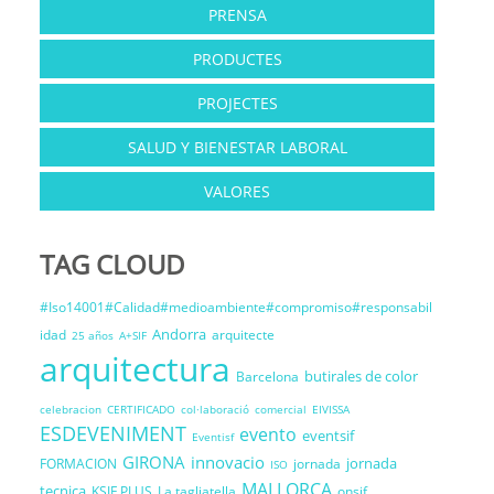
PRENSA
PRODUCTES
PROJECTES
SALUD Y BIENESTAR LABORAL
VALORES
TAG CLOUD
#Iso14001#Calidad#medioambiente#compromiso#responsabil
Andorra
idad
arquitecte
25 años
A+SIF
arquitectura
butirales de color
Barcelona
celebracion
CERTIFICADO
col·laboració
comercial
EIVISSA
ESDEVENIMENT
evento
eventsif
Eventisf
GIRONA
innovacio
jornada
FORMACION
jornada
ISO
MALLORCA
tecnica
KSIF PLUS
La tagliatella
onsif