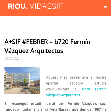
☰
A+SIF #FEBRER – b720 Fermín
Vázquez Arquitectos
09/02/22
Aquest mes presentem al nostre
apartat especial estudis
d’arquitectura a
b720 Fermín
Vázquez Arquitectos
El reconegut estudi
liderat per Fermín Vázquez, soci
fundador juntament amb
l’Ana Bassat,
que des de 1997 ha