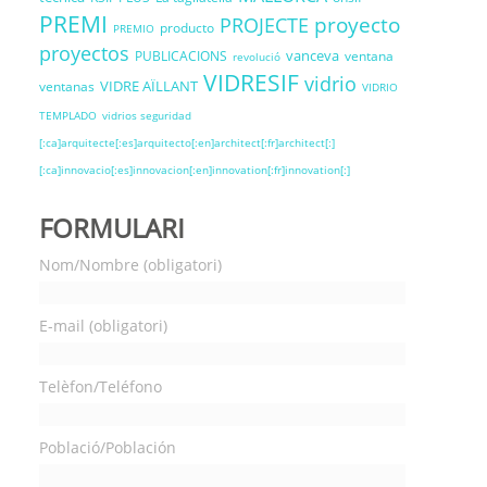
PREMI
proyecto
PROJECTE
producto
PREMIO
proyectos
vanceva
PUBLICACIONS
ventana
revolució
VIDRESIF
vidrio
VIDRE AÏLLANT
ventanas
VIDRIO
TEMPLADO
vidrios seguridad
[:ca]arquitecte[:es]arquitecto[:en]architect[:fr]architect[:]
[:ca]innovacio[:es]innovacion[:en]innovation[:fr]innovation[:]
FORMULARI
Nom/Nombre (obligatori)
E-mail (obligatori)
Telèfon/Teléfono
Població/Población