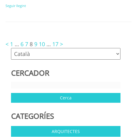
Seguir llegint
<
1
…
6
7
8
9
10
…
17
>
CERCADOR
CATEGORÍES
ARQUITECTES