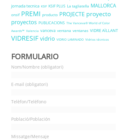
MALLORCA
jornada tecnica
KSIF PLUS
La tagliatella
KSIF
PREMI
proyecto
PROJECTE
onsif
producto
proyectos
PUBLICACIONS
The Vanceva® World of Color
vanceva
VIDRE AÏLLANT
ventana
ventanas
Awards™
Valencia
VIDRESIF
vidrio
VIDRIO LAMINADO
Vidrios técnicos
FORMULARIO
Nom/Nombre (obligatori)
E-mail (obligatori)
Telèfon/Teléfono
Població/Población
Missatge/Mensaje