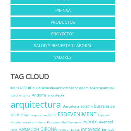
PRENSA
PRODUCTOS
PROYECTOS
SALUD Y BIENESTAR LABORAL
VALORES
TAG CLOUD
#Iso14001#Calidad#medioambiente#compromiso#responsabil
Andorra
idad
arquitecte
Alicante
arquitectura
butirales de
Barcelona
BOGOTA
ESDEVENIMENT
color
CEKAL
corporativo
DHUB
Especial
evento
eventsif
Hoteles
establecimiento
European Mobility week
GIRONA
innovacio
FORMACION
jornada
feria
HARQUITECTES